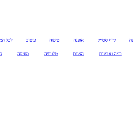
ה
לייף סטייל
אופנה
טיפוח
עיצוב
לכל המ
במה ואומנות
הצגות
טלוויזיה
מוזיקה
ס