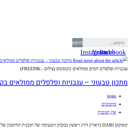
Skip
to
content
חיפוש
Instagram
Youtube
Facebook
עגבניות ופלפלים חמים ממולאים בקוסקוס (צילום –FREEPIK)
מתכון טבעוני – עגבניות ופלפלים ממולאים בק
מחבר:
noga
קטגוריה:
מתכונים
תגובות:
אין תגובות
קוסקוס DARI (דארי) דורג ראשון במבחן הטעימה של תוכנית החיסכון של ערוץ 12: פשוט, כי הוא באמת הכי טעים! קבלו מתכון נהדר של עגבניות ופלפלים חמים, ממולאים בקוסקוס טעים, עשבי…