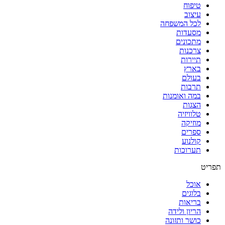
טיפוח
עיצוב
לכל המשפחה
מסעדות
מתכונים
צרכנות
תיירות
בארץ
בעולם
תרבות
במה ואומנות
הצגות
טלוויזיה
מוזיקה
ספרים
קולנוע
תערוכות
תפריט
אוכל
בלוגים
בריאות
הריון ולידה
כושר ותזונה