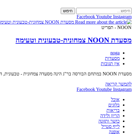
Skip
to
חיפוש
content
Facebook
Youtube
Instagram
NOON - תפריט
מסעדת NOON צמחונית-טבעונית וטעימה
מחבר:
noga
קטגוריה:
מסעדות
תגובות:
אין תגובות
מסעדת NOON במתחם הבורסה בר"ג הינה מסעדה צמחונית - טבעונית, המציעה מנות צמחוניות, מנות דגים ומנות טבעוניות. אהבנו :) מילה של "אמא נגה". מסעדת NOON הוקמה בשנת 2014 על ידי…
מסעדת
להמשך קריאה
NOON
Facebook
Youtube
Instagram
צמחונית-טבעונית
אוכל
וטעימה
בלוגים
בריאות
הריון ולידה
כושר ותזונה
לייף סטייל
אופנה