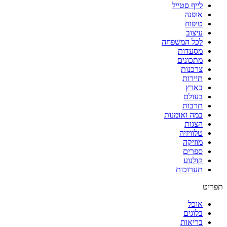
לייף סטייל
אופנה
טיפוח
עיצוב
לכל המשפחה
מסעדות
מתכונים
צרכנות
תיירות
בארץ
בעולם
תרבות
במה ואומנות
הצגות
טלוויזיה
מוזיקה
ספרים
קולנוע
תערוכות
תפריט
אוכל
בלוגים
בריאות