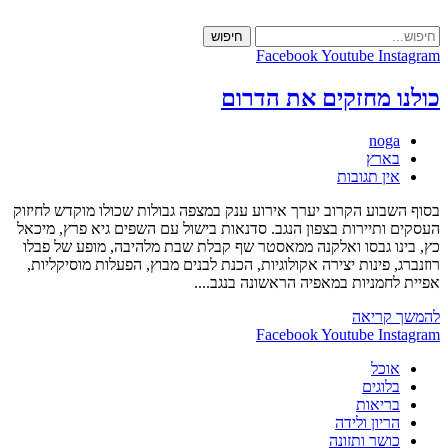
Skip
to
חיפוש
content
Facebook
Youtube
Instagram
כולנו מחזקים את הדרום
מחבר:
noga
קטגוריה:
בארץ
תגובות:
אין תגובות
בסוף השבוע הקרוב יערך אירוע ענק במצפה גבולות שכולו מוקדש לחיזוק
העסקים ותיירות בצפון הנגב. סדנאות בישול עם השפים גיא פרץ, מיכאל
כץ, בינו גבסו ואלקנה ממאסטר שף קבלת שבת מלהיבה, מופע של פבלו
רוזנברג, פינות יצירה אקולוגיות, הכנת לבנים מבוץ, הפעלות מוסיקליות,
אפיית לחמניות במאפיה הראשונה בנגב....
כולנו
להמשך קריאה
מחזקים
Facebook
Youtube
Instagram
את
אוכל
הדרום
בלוגים
בריאות
הריון ולידה
כושר ותזונה