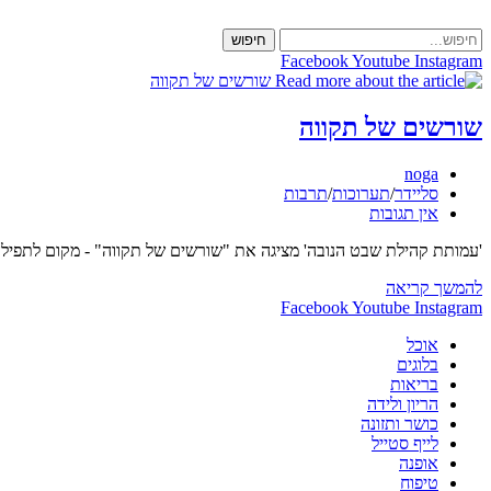
Skip
to
חיפוש
content
Facebook
Youtube
Instagram
שורשים של תקווה
מחבר:
noga
קטגוריה:
סליידר
/
תערוכות
/
תרבות
תגובות:
אין תגובות
'עמותת קהילת שבט הנובה' מציגה את "שורשים של תקווה" - מקום לתפילה ולתקווה. מיצב המשלב אמנות וטכנולוגיה להנצחת 10
שורשים
להמשך קריאה
של
Facebook
Youtube
Instagram
תקווה
אוכל
בלוגים
בריאות
הריון ולידה
כושר ותזונה
לייף סטייל
אופנה
טיפוח