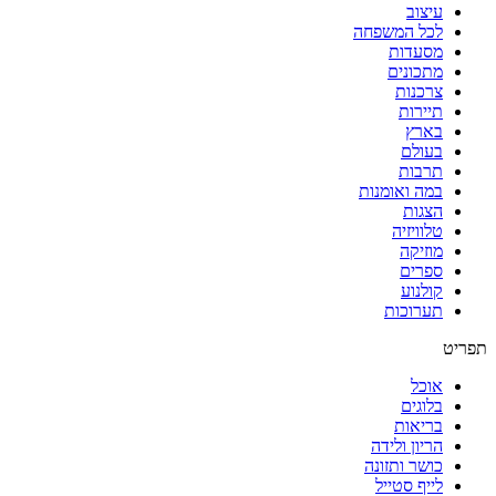
עיצוב
לכל המשפחה
מסעדות
מתכונים
צרכנות
תיירות
בארץ
בעולם
תרבות
במה ואומנות
הצגות
טלוויזיה
מוזיקה
ספרים
קולנוע
תערוכות
תפריט
אוכל
בלוגים
בריאות
הריון ולידה
כושר ותזונה
לייף סטייל