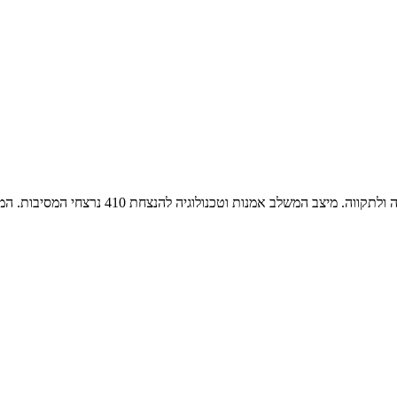
4 נרצחי המסיבות. המיצב ייחשף בטקס זיכרון והנצחה מיוחד שיתקיים ב-6.10 בהאנגר…