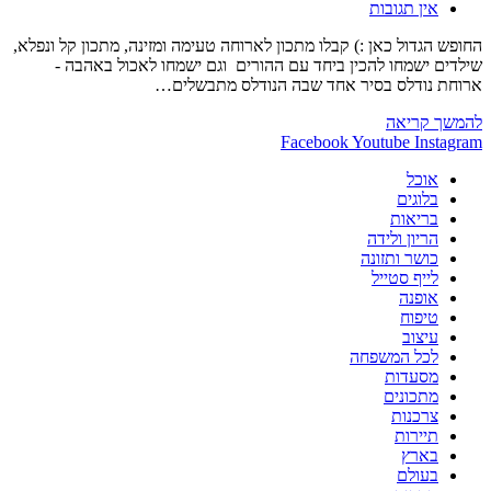
תגובות:
אין תגובות
החופש הגדול כאן :) קבלו מתכון לארוחה טעימה ומזינה, מתכון קל ונפלא,
שילדים ישמחו להכין ביחד עם ההורים וגם ישמחו לאכול באהבה -
ארוחת נודלס בסיר אחד שבה הנודלס מתבשלים…
מתכון
להמשך קריאה
–
Facebook
Youtube
Instagram
ארוחת
אוכל
נודלס
בלוגים
בסיר
בריאות
אחד
הריון ולידה
כושר ותזונה
לייף סטייל
אופנה
טיפוח
עיצוב
לכל המשפחה
מסעדות
מתכונים
צרכנות
תיירות
בארץ
בעולם