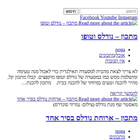
Skip
to
חיפוש
content
Facebook
Youtube
Instagram
מתכון – נודלס וטופו
מחבר:
noga
קטגוריה:
אוכל
/
מתכונים
תגובות:
אין תגובות
לא צריך לצאת מהבית למסעדה תאילנדית כדי לאכול מנה טעימה
ומושלמת ממש כמו במסעדה של נודלס וטופו מוקפצים. קבלו מתכון קל,
מהיר להכנה וטעים במיוחד של להכנה בבית. מתכון להכנת…
מתכון
להמשך קריאה
–
נודלס
מאסטר שף מנת נודלס (צילום: נמרוד סונדרס)
וטופו
מתכון – ארוחת נודלס בסיר אחד
מחבר:
noga
קטגוריה:
מתכונים