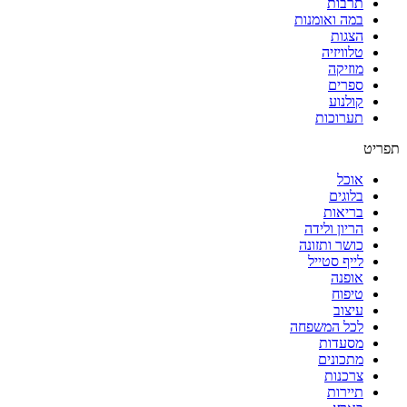
תרבות
במה ואומנות
הצגות
טלוויזיה
מוזיקה
ספרים
קולנוע
תערוכות
תפריט
אוכל
בלוגים
בריאות
הריון ולידה
כושר ותזונה
לייף סטייל
אופנה
טיפוח
עיצוב
לכל המשפחה
מסעדות
מתכונים
צרכנות
תיירות