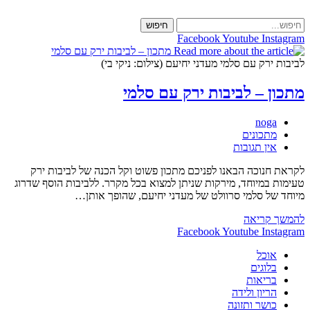
Skip
to
חיפוש
content
Facebook
Youtube
Instagram
לביבות ירק עם סלמי מעדני יחיעם (צילום: ניקי בי)
מתכון – לביבות ירק עם סלמי
מחבר:
noga
קטגוריה:
מתכונים
תגובות:
אין תגובות
לקראת חנוכה הבאנו לפניכם מתכון פשוט וקל הכנה של לביבות ירק
טעימות במיוחד, מירקות שניתן למצוא בכל מקרר. ללביבות הוסף שדרוג
מיוחד של סלמי סרוולט של מעדני יחיעם, שהופך אותן…
מתכון
להמשך קריאה
–
Facebook
Youtube
Instagram
לביבות
אוכל
ירק
בלוגים
עם
בריאות
סלמי
הריון ולידה
כושר ותזונה