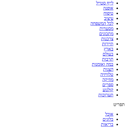
לייף סטייל
אופנה
טיפוח
עיצוב
לכל המשפחה
מסעדות
מתכונים
צרכנות
תיירות
בארץ
בעולם
תרבות
במה ואומנות
הצגות
טלוויזיה
מוזיקה
ספרים
קולנוע
תערוכות
תפריט
אוכל
בלוגים
בריאות