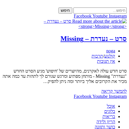
Skip
to
חיפוש
content
Facebook
Youtube
Instagram
סרט – נעדרת –
Missing
מחבר:
noga
קטגוריה:
קולנוע
/
תרבות
תגובות:
אין תגובות
סרט חדש עולה לאקרנים, מהיוצרים של 'חיפוש' מגיע הסרט החדש
"נעדרת" Missing - מותחן מפתיע ומרגש שגורם לך לתהות עד כמה אתה
מכיר את הקרובים אליך ביותר ומה ניתן להפיק…
סרט
להמשך קריאה
–
Facebook
Youtube
Instagram
נעדרת
אוכל
–
בלוגים
Missing
בריאות
הריון ולידה
כושר ותזונה