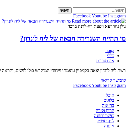
Skip
to
חיפוש
content
Facebook
Youtube
Instagram
גולן נהרדעא ויפעת דה-לרנה ברכה
מי תהייה השגרירה הבאה של ליה לונדון?
מחבר:
noga
קטגוריה:
כללי
תגובות:
אין תגובות
רשת ליה לונדון יצאה בקמפיין עוצמתי וייחודי המוקדש כולו לנשים, וקרא
מי
להמשך קריאה
תהייה
Facebook
Youtube
Instagram
השגרירה
אוכל
הבאה
בלוגים
של
בריאות
ליה
הריון ולידה
לונדון?
כושר ותזונה
לייף סטייל
אופנה