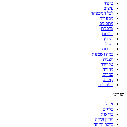
טיפוח
עיצוב
לכל המשפחה
מסעדות
מתכונים
צרכנות
תיירות
בארץ
בעולם
תרבות
במה ואומנות
הצגות
טלוויזיה
מוזיקה
ספרים
קולנוע
תערוכות
תפריט
אוכל
בלוגים
בריאות
הריון ולידה
כושר ותזונה