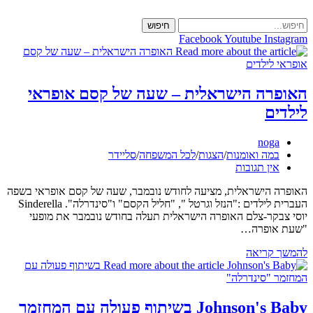
Skip
to
חיפוש
content
Facebook
Youtube
Instagram
האופרה הישראלית – שעה של קסם אופראי
לילדים
מחבר:
noga
קטגוריה:
במה ואומנות
/
הצגות
/
לכל המשפחה
/
סליידר
תגובות:
אין תגובות
האופרה הישראלית, מציעה לחודש נובמבר, שעה של קסם אופראי בשפה
העברית לילדים :"הנזל וגרטל ", "חליל הקסם" ו"סינדרלה". Sinderella
יוסי צבקר-צלם האופרה הישראלית תעלה בחודש נובמבר את מופעי
"שעת אופרה…
האופרה
להמשך קריאה
הישראלית
–
שעה
של
Johnson's Baby בשיתוף פעולה עם המחזמר