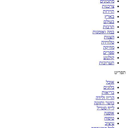
מתכונים
צרכנות
תיירות
בארץ
בעולם
תרבות
במה ואומנות
הצגות
טלוויזיה
מוזיקה
ספרים
קולנוע
תערוכות
תפריט
אוכל
בלוגים
בריאות
הריון ולידה
כושר ותזונה
לייף סטייל
אופנה
טיפוח
עיצוב