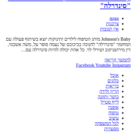
קסם
"סינדרלה"
אופראי
לילדים
מחבר:
noga
קטגוריה:
צרכנות
תגובות:
אין תגובות
Johnson's Baby מותג הטיפוח לילדים ותינוקות יוצא בשיתוף פעולה עם
המחזמר "סינדרלה" לחנוכה בכיכובם של נעמה סופר על, משה אשכנזי,
דין מירושניקוב ושירלי לוי. כל אחת יכולה להיות סינדרלה עם…
Johnson's
להמשך קריאה
Baby
Facebook
Youtube
Instagram
בשיתוף
אוכל
פעולה
בלוגים
עם
בריאות
המחזמר
הריון ולידה
"סינדרלה"
כושר ותזונה
לייף סטייל
אופנה
טיפוח
עיצוב
לכל המשפחה
מסעדות