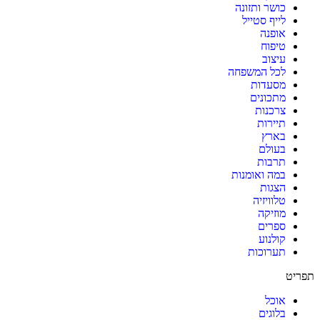
כושר ותזונה
לייף סטייל
אופנה
טיפוח
עיצוב
לכל המשפחה
מסעדות
מתכונים
צרכנות
תיירות
בארץ
בעולם
תרבות
במה ואומנות
הצגות
טלוויזיה
מוזיקה
ספרים
קולנוע
תערוכות
תפריט
אוכל
בלוגים