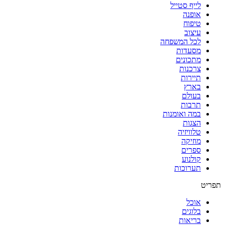
לייף סטייל
אופנה
טיפוח
עיצוב
לכל המשפחה
מסעדות
מתכונים
צרכנות
תיירות
בארץ
בעולם
תרבות
במה ואומנות
הצגות
טלוויזיה
מוזיקה
ספרים
קולנוע
תערוכות
תפריט
אוכל
בלוגים
בריאות