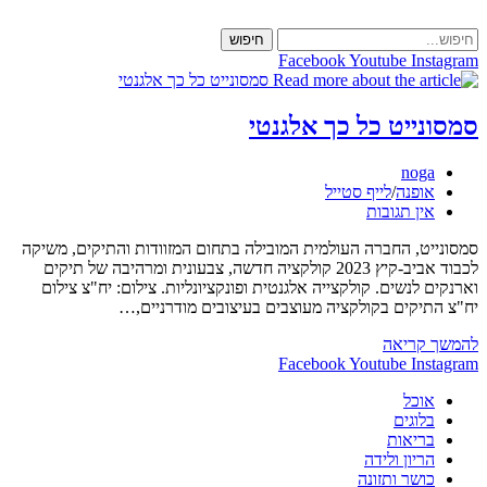
Skip
to
חיפוש
content
Facebook
Youtube
Instagram
סמסונייט כל כך אלגנטי
מחבר:
noga
קטגוריה:
אופנה
/
לייף סטייל
תגובות:
אין תגובות
סמסונייט, החברה העולמית המובילה בתחום המזוודות והתיקים, משיקה
לכבוד אביב-קיץ 2023 קולקציה חדשה, צבעונית ומרהיבה של תיקים
וארנקים לנשים. קולקצייה אלגנטית ופונקציונליות. צילום: יח"צ צילום
יח"צ התיקים בקולקציה מעוצבים בעיצובים מודרניים,…
סמסונייט
להמשך קריאה
כל
Facebook
Youtube
Instagram
כך
אוכל
אלגנטי
בלוגים
בריאות
הריון ולידה
כושר ותזונה