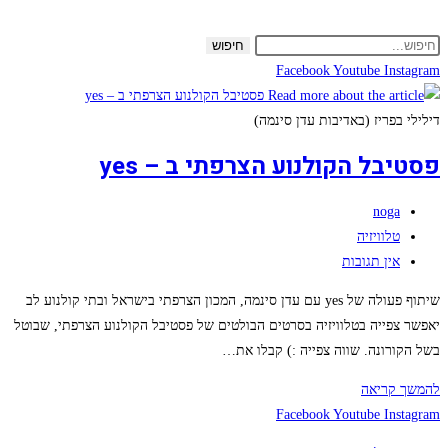
Skip
to
חיפוש
content
Facebook
Youtube
Instagram
דילילי בפריז (באדיבות עדן סינמה)
פסטיבל הקולנוע הצרפתי ב – yes
מחבר:
noga
קטגוריה:
טלוויזיה
תגובות:
אין תגובות
שיתוף פעולה של yes עם עדן סינמה, המכון הצרפתי בישראל ובתי קולנוע לב
יאפשר צפייה בטלוויזיה בסרטים הבולטים של פסטיבל הקולנוע הצרפתי, שבוטל
בשל הקורונה. שווה צפייה :) קבלו את…
פסטיבל
להמשך קריאה
הקולנוע
Facebook
Youtube
Instagram
הצרפתי