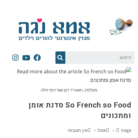
מסלמינ, השגריר דנון ושף ז'וזף ויולה
So French so Food סדנת אומן
ומתכונים
noga
אוכל
אין תגובות