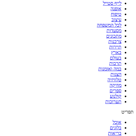
לייף סטייל
אופנה
טיפוח
עיצוב
לכל המשפחה
מסעדות
מתכונים
צרכנות
תיירות
בארץ
בעולם
תרבות
במה ואומנות
הצגות
טלוויזיה
מוזיקה
ספרים
קולנוע
תערוכות
תפריט
אוכל
בלוגים
בריאות