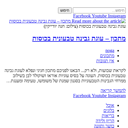
Skip
to
חיפוש
content
Facebook
Youtube
Instagram
עוגת גבינה טבעונית בכוסות (צילום: חנה יודייקין)
מתכון – עוגת גבינה טבעונית בכוסות
מחבר:
noga
קטגוריה:
מתכונים
תגובות:
אין תגובות
לקראת שבועות, ולא רק... הבאנו לפניכם מתכון חגיגי ונפלא לעוגת גבינה
טבעונית בכוסות. העוגה על בסיס עוגיות אוראו ושוקולד לבן בשילוב
ממרחי הגבינות הטבעוניות בסגנון שמנת של משומשו, טעימה ומענגת…
מתכון
להמשך קריאה
–
Facebook
Youtube
Instagram
עוגת
אוכל
גבינה
בלוגים
טבעונית
בריאות
בכוסות
הריון ולידה
כושר ותזונה