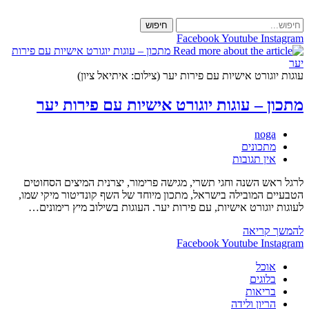
Skip
to
חיפוש
content
Facebook
Youtube
Instagram
עוגות יוגורט אישיות עם פירות יער (צילום: איתיאל ציון)
מתכון – עוגות יוגורט אישיות עם פירות יער
מחבר:
noga
קטגוריה:
מתכונים
תגובות:
אין תגובות
לרגל ראש השנה וחגי תשרי, מגישה פרימור, יצרנית המיצים הסחוטים
הטבעיים המובילה בישראל, מתכון מיוחד של השף קונדיטור מיקי שמו,
לעוגות יוגורט אישיות, עם פירות יער. העוגות בשילוב מיץ רימונים…
מתכון
להמשך קריאה
–
Facebook
Youtube
Instagram
עוגות
אוכל
יוגורט
בלוגים
אישיות
בריאות
עם
הריון ולידה
פירות