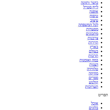
כושר ותזונה
יער
לייף סטייל
אופנה
טיפוח
עיצוב
לכל המשפחה
מסעדות
מתכונים
צרכנות
תיירות
בארץ
בעולם
תרבות
במה ואומנות
הצגות
טלוויזיה
מוזיקה
ספרים
קולנוע
תערוכות
תפריט
אוכל
בלוגים