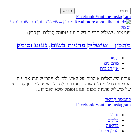
Skip
to
חיפוש
content
Facebook
Youtube
Instagram
עוף טוב - ששליק פרגיות בשום נענע וסומק (צילום: דן פרץ)
מתכון – שישליק פרגיות בשום, נענע וסומק
מחבר:
noga
קטגוריה:
מתכונים
תגובות:
אין תגובות
אנחנו הישראלים אוהבים 'על האש' ולכן לא ייתכן שנחגוג את יום
העצמאות בלי מנגל. השנה נחגוג בבית :) קבלו הצעה למתכון קל וטעים
של שישליק פרגיות בשום, נענע וסומק שלא תפסיקו…
מתכון
להמשך קריאה
–
Facebook
Youtube
Instagram
שישליק
אוכל
פרגיות
בלוגים
בשום,
בריאות
נענע
הריון ולידה
וסומק