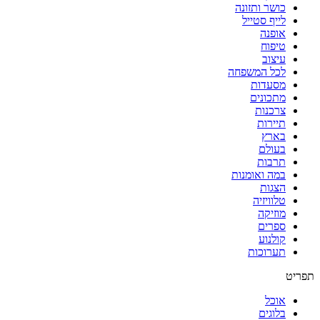
כושר ותזונה
לייף סטייל
אופנה
טיפוח
עיצוב
לכל המשפחה
מסעדות
מתכונים
צרכנות
תיירות
בארץ
בעולם
תרבות
במה ואומנות
הצגות
טלוויזיה
מוזיקה
ספרים
קולנוע
תערוכות
תפריט
אוכל
בלוגים