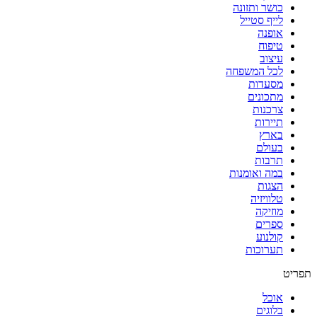
כושר ותזונה
לייף סטייל
אופנה
טיפוח
עיצוב
לכל המשפחה
מסעדות
מתכונים
צרכנות
תיירות
בארץ
בעולם
תרבות
במה ואומנות
הצגות
טלוויזיה
מוזיקה
ספרים
קולנוע
תערוכות
תפריט
אוכל
בלוגים