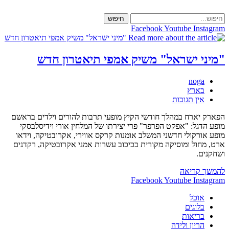
Skip
to
חיפוש
content
Facebook
Youtube
Instagram
"מיני ישראל" משיק אמפי תיאטרון חדש
מחבר:
noga
קטגוריה:
בארץ
תגובות:
אין תגובות
הפארק יארח במהלך חודשי הקיץ מופעי תרבות להורים וילדים בראשם
מופע הדגל: "אפקט הפרפר" פרי יצירתו של המלחין אורי וידיסלבסקי
מופע אורקולי חדשני המשלב אומנות קרקס אווירי, אקרובטיקה, וידאו
ארט, מחול ומוסיקה מקורית בכיכוב עשרות אמני אקרובטיקה, רקדנים
ושחקנים.
"מיני
להמשך קריאה
ישראל"
Facebook
Youtube
Instagram
משיק
אוכל
אמפי
בלוגים
תיאטרון
בריאות
חדש
הריון ולידה