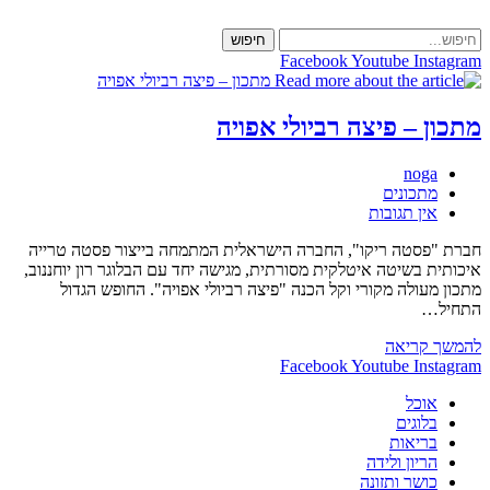
Skip
to
חיפוש
content
Facebook
Youtube
Instagram
מתכון – פיצה רביולי אפויה
מחבר:
noga
קטגוריה:
מתכונים
תגובות:
אין תגובות
חברת "פסטה ריקו", החברה הישראלית המתמחה בייצור פסטה טרייה
איכותית בשיטה איטלקית מסורתית, מגישה יחד עם הבלוגר רון יוחננוב,
מתכון מעולה מקורי וקל הכנה "פיצה רביולי אפויה". החופש הגדול
התחיל…
מתכון
להמשך קריאה
–
Facebook
Youtube
Instagram
פיצה
אוכל
רביולי
בלוגים
אפויה
בריאות
הריון ולידה
כושר ותזונה