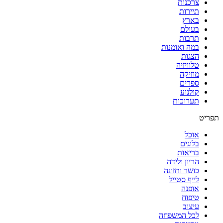
צרכנות
תיירות
בארץ
בעולם
תרבות
במה ואומנות
הצגות
טלוויזיה
מוזיקה
ספרים
קולנוע
תערוכות
תפריט
אוכל
בלוגים
בריאות
הריון ולידה
כושר ותזונה
לייף סטייל
אופנה
טיפוח
עיצוב
לכל המשפחה