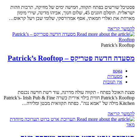
פסטיבל שורשים בפתח תקווה, חמישה ימים של מוזיקה, תרבות וזהות
ישראלית. תיסלם חוגגים 45, שלום חנוך, אביהו מדינה, שירי מימון
מארחת את ואלרי חמאתי, אסף אמדורסקי, שלומי שבן ויעל קראוס…
פתח
להמשך קריאה
–
תקווה
–
Patrick’s Rooftop
עיר
הפסטיבלים
מסעדה חדשה פטריקס – Patrick’s Rooftop
מחבר:
noga
קטגוריה:
מסעדות
תגובות:
אין תגובות
סצנת האוכל בפתח - תקווה עולה מדרגה, עוד רשת חדשה נכנסת
Patrick’s Rooftop חווית בילוי אירית כשרה Patrick’s- Irish Pub & Fine
Kitchen מילה של "אמא נגה". כפתח תקוואית מבטן ומלידה…
מסעדה
להמשך קריאה
חדשה
פטריקס
–
Patrick’s