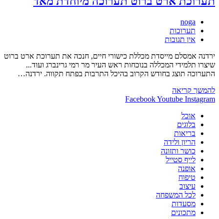
תערוכת ארט ברוט תערוכה מיוחדת מאד
Rooftop
מחבר:
noga
קטגוריה:
תערוכות
תגובות:
אין תגובות
ירדנה אמסלם מייסדת מכללת כישורי חיים, חנכה את תערוכת ארט ברוט
שיצרו תלמידי המכללה בנוכחות ראש העיר מר רמי גרינברג ועוד...
התערוכה תוצג בחודש הקרוב בהיכל התרבות בפתח תקווה. ירדנה…
תערוכת
להמשך קריאה
ארט
Facebook
Youtube
Instagram
ברוט
אוכל
תערוכה
בלוגים
מיוחדת
בריאות
מאד
הריון ולידה
כושר ותזונה
לייף סטייל
אופנה
טיפוח
עיצוב
לכל המשפחה
מסעדות
מתכונים