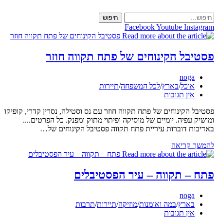
Skip
to
חיפוש
content
Facebook
Youtube
Instagram
פסטיבל הקינוחים של פתח תקווה חוזר
מחבר:
noga
קטגוריה:
אוכל
/
בארץ
/
לכל המשפחה
/
תיירות
תגובות:
אין תגובות
פסטיבל הקינוחים של פתח תקווה חוזר עם נס וסטילה, נסרין קדרי, קופיקו
ומושיק עפיה. יומיים של מוסיקה ופיתוי מתוק ומפנק. כל הפרטים....
באדיבות דוברות עיריית פתח תקווה פסטיבל הקינוחים של…
פסטיבל
להמשך קריאה
הקינוחים
של
פתח
פתח – תקווה – עיר הפסטיבלים
תקווה
חוזר
מחבר:
noga
קטגוריה:
בארץ
/
במה ואומנות
/
מוזיקה
/
תיירות
/
תרבות
תגובות:
אין תגובות