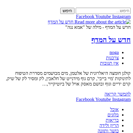
Skip
to
חיפוש
content
Facebook
Youtube
Instagram
חדש על המדף - מילה של "אמא נגה"
חדש על המדף
מחבר:
noga
קטגוריה:
צרכנות
תגובות:
אין תגובות
קולגן חומצה היאלרונית של אלטמן, מים מבושמים מסדרת הטיפוח
לתינוקות 'מיי בייבי', קרם גוף מידנייט של חלאבין, לק ומסיר לק של שיק,
קרם ידיים וגוף ובושם מאסק אויל של ביוטיקייר,…
חדש
להמשך קריאה
על
Facebook
Youtube
Instagram
המדף
אוכל
בלוגים
בריאות
הריון ולידה
כושר ותזונה