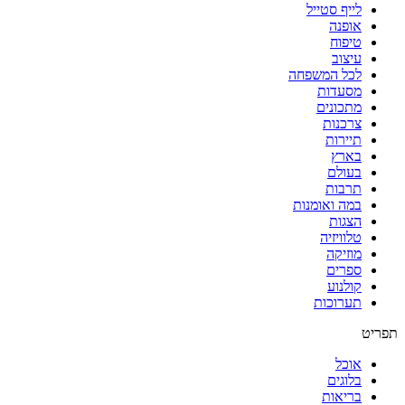
לייף סטייל
אופנה
טיפוח
עיצוב
לכל המשפחה
מסעדות
מתכונים
צרכנות
תיירות
בארץ
בעולם
תרבות
במה ואומנות
הצגות
טלוויזיה
מוזיקה
ספרים
קולנוע
תערוכות
תפריט
אוכל
בלוגים
בריאות