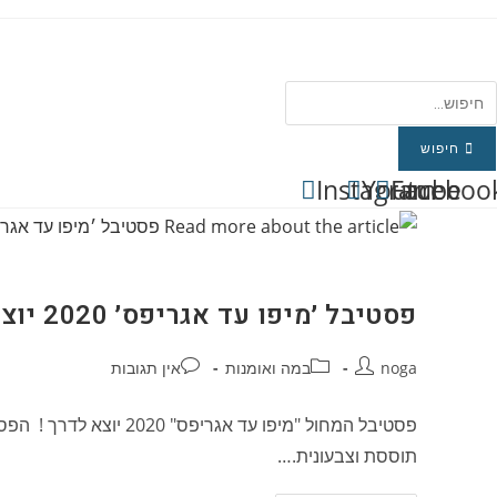
Ski
t
conten
חיפוש
Instagram
Youtube
Faceboo
פסטיבל ׳מיפו עד אגריפס׳ 2020 יוצא לדרך!
מחבר:
קטגוריה:
תגובות:
noga
במה ואומנות
אין תגובות
פסטיבל המחול "מיפו ע
תוססת וצבעונית.…