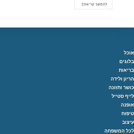
פסטיבל
להמשך קריאה
׳מיפו
עד
אגריפס׳
2020
יוצא
לדרך!
אוכל
בלוגים
בריאות
הריון ולידה
כושר ותזונה
לייף סטייל
אופנה
טיפוח
עיצוב
לכל המשפחה