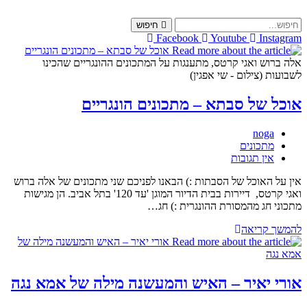
Skip
to
חיפוש
content
Facebook
Youtube
Instagram
אלה ברוש ואגי קרטס, מתענגות על המתכונים ההונגריים שהכינו
לשבועות (צילום - שי אפגין)
אוכל של סבתא – מתכונים הונגריים
מחבר:
noga
קטגוריה:
מתכונים
תגובות:
אין תגובות
אין על האוכל של הסבתות :) הבאנו לפניכם שני מתכונים של אלה ברוש
ואגי קרטס, דיירות בבית הדיור המוגן 'עד 120' בתל אביב. הן מגישות
מתכוני חג מהמסורת ההונגרית :) חג…
אוכל
להמשך קריאה
של
סבתא
–
מתכונים
אורי יאיר – האיש והמעשנה מילה של אמא נגה
הונגריים