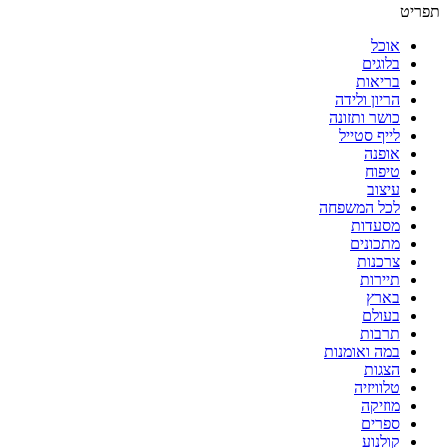
תפריט
אוכל
בלוגים
בריאות
הריון ולידה
כושר ותזונה
לייף סטייל
אופנה
טיפוח
עיצוב
לכל המשפחה
מסעדות
מתכונים
צרכנות
תיירות
בארץ
בעולם
תרבות
במה ואומנות
הצגות
טלוויזיה
מוזיקה
ספרים
קולנוע