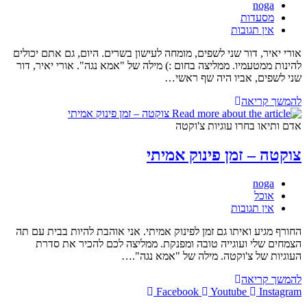
מחבר:
noga
קטגוריה:
מסעדות
תגובות:
אין תגובות
אורי יאיר, דור שני לשפים, מומחה לעישון בשרים. היום, גם אתם יכולים
להינות ממטעמיו. ממליצה בחום :) מילה של "אמא נגה". אורי יאיר, דור
שני לשפים, אביו היה שף ראשי…
אורי
להמשך קריאה
יאיר
–
אדם ותיאו בחרו עוגיות צ'וקטה
האיש
והמעשנה
צוקטה – זמן פינוק אמיתי
מילה
של
מחבר:
noga
אמא
קטגוריה:
אוכל
נגה
תגובות:
אין תגובות
החורף מגיע ואיתו גם זמן לפינוק אמיתי. אני אוהבת להיות בבית עם תה
הצמחים שלי ועוגייה טובה ומפנקת. ממליצה לכם להכיר את סדרת
העוגיות של צ'וקטה. מילה של "אמא נגה".…
צוקטה
להמשך קריאה
–
Facebook
Youtube
Instagram
זמן