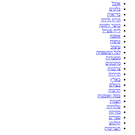
אוכל
פינוק
בלוגים
אמיתי
בריאות
הריון ולידה
כושר ותזונה
לייף סטייל
אופנה
טיפוח
עיצוב
לכל המשפחה
מסעדות
מתכונים
צרכנות
תיירות
בארץ
בעולם
תרבות
במה ואומנות
הצגות
טלוויזיה
מוזיקה
ספרים
קולנוע
תערוכות