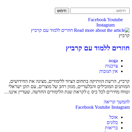
Skip
to
חיפוש
content
Facebook
Youtube
Instagram
קרביץ
חוזרים ללמוד עם קרביץ
מחבר:
noga
קטגוריה:
צרכנות
תגובות:
אין תגובות
קרביץ, הרשת הוותיקה בתחום הציוד ללימודים, מציגה את החידושים,
המותגים המובילים והבלעדיים, מגוון רחב של מוצרים, עם תקן ישראלי
וטווח מחירים לכל כיס :) לקראת שנת הלימודים החדשה, שעדיין איננו…
חוזרים
להמשך קריאה
ללמוד
Facebook
Youtube
Instagram
עם
אוכל
קרביץ
בלוגים
בריאות