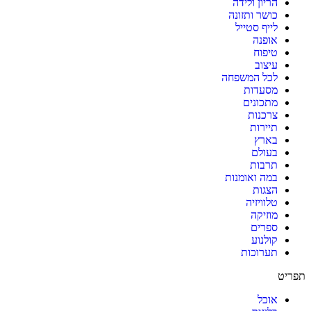
הריון ולידה
כושר ותזונה
לייף סטייל
אופנה
טיפוח
עיצוב
לכל המשפחה
מסעדות
מתכונים
צרכנות
תיירות
בארץ
בעולם
תרבות
במה ואומנות
הצגות
טלוויזיה
מוזיקה
ספרים
קולנוע
תערוכות
תפריט
אוכל