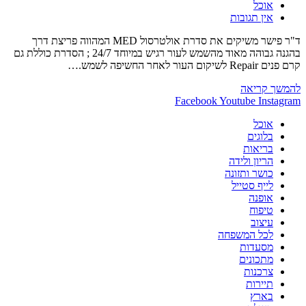
קטגוריה:
אוכל
תגובות:
אין תגובות
ד"ר פישר משיקים את סדרת אולטרסול MED המהווה פריצת דרך
בהגנה גבוהה מאוד מהשמש לעור רגיש במיוחד 24/7 ; הסדרת כוללת גם
קרם פנים Repair לשיקום העור לאחר החשיפה לשמש.…
ד"ר
להמשך קריאה
פישר
Facebook
Youtube
Instagram
מציגים
אוכל
–
בלוגים
יש
בריאות
חדש
הריון ולידה
תחת
כושר ותזונה
השמש
לייף סטייל
אופנה
טיפוח
עיצוב
לכל המשפחה
מסעדות
מתכונים
צרכנות
תיירות
בארץ