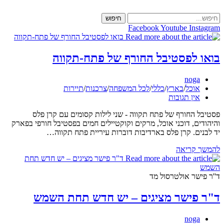
Skip
to
חיפוש
content
Facebook
Youtube
Instagram
בואו לפסטיבל החורף של פתח-תקווה
מחבר:
noga
קטגוריה:
אוכל
/
בארץ
/
כללי
/
לכל המשפחה
/
צרכנות
/
תיירות
תגובות:
אין תגובות
פסטיבל החורף של פתח תקווה - שני לילות קסומים עם קרן פלס
והיהודים, דוכני אוכל, מרקים וקוקטיילים חמים בפסטיבל חורפי בפארק
יד לבנים. קרן פלס בארדיבות דוברות עיריית פתח תקווה…
בואו
להמשך קריאה
לפסטיבל
החורף
של
ד''ר פישר אולטרסול מד
פתח-תקווה
ד"ר פישר מציגים – יש חדש תחת השמש
מחבר:
noga