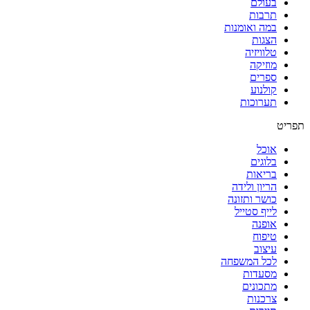
בעולם
תרבות
במה ואומנות
הצגות
טלוויזיה
מוזיקה
ספרים
קולנוע
תערוכות
תפריט
אוכל
בלוגים
בריאות
הריון ולידה
כושר ותזונה
לייף סטייל
אופנה
טיפוח
עיצוב
לכל המשפחה
מסעדות
מתכונים
צרכנות