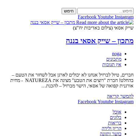
Skip
to
חיפוש
content
Facebook
Youtube
Instagram
שייק אסאי (צילום באדיבות יח"צ)
מתכון – שייק אסאי בננה
מחבר:
noga
קטגוריה:
מתכונים
תגובות:
אין תגובות
חברים, טיול לברזיל אנחנו לא יכולים לארגן אבל לשחזר את הטעם –
בהחלט! חברת "רוצים את הטבע" מציגה את NATUREZA - מחית
אורגנית קפואה של אסאי, הישר מברזיל – להכנת…
מתכון
להמשך קריאה
–
Facebook
Youtube
Instagram
שייק
אוכל
אסאי
בלוגים
בננה
בריאות
הריון ולידה
כושר ותזונה