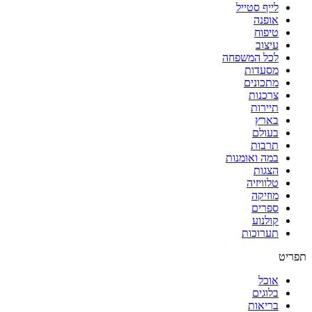
לייף סטייל
אופנה
טיפוח
עיצוב
לכל המשפחה
מסעדות
מתכונים
צרכנות
תיירות
בארץ
בעולם
תרבות
במה ואומנות
הצגות
טלוויזיה
מוזיקה
ספרים
קולנוע
תערוכות
תפריט
אוכל
בלוגים
בריאות