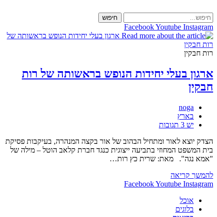
Skip
to
חיפוש
content
Facebook
Youtube
Instagram
רות חבקין
ארגון בעלי יחידות הנופש בראשותה של רות
חבקין
מחבר:
noga
קטגוריה:
בארץ
תגובות:
יש 3 תגובות
הצדק יוצא לאור ומתחיל הבהוב של אור בקצה המנהרה, בעיקבות פסיקת
בית המשפט המחוזי בתביעה ייצוגית כנגד חברת קלאב הוטל – מילה של
"אמא נגה". מאת: שרית כץ רות…
ארגון
להמשך קריאה
בעלי
Facebook
Youtube
Instagram
יחידות
אוכל
הנופש
בלוגים
בראשותה