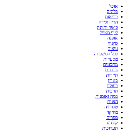
אוכל
בלוגים
בריאות
הריון ולידה
כושר ותזונה
לייף סטייל
אופנה
טיפוח
עיצוב
לכל המשפחה
מסעדות
מתכונים
צרכנות
תיירות
בארץ
בעולם
תרבות
במה ואומנות
הצגות
טלוויזיה
מוזיקה
ספרים
קולנוע
תערוכות