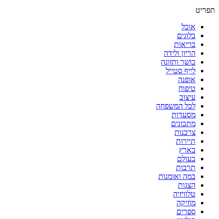
תפריט
אוכל
בלוגים
בריאות
הריון ולידה
כושר ותזונה
לייף סטייל
אופנה
טיפוח
עיצוב
לכל המשפחה
מסעדות
מתכונים
צרכנות
תיירות
בארץ
בעולם
תרבות
במה ואומנות
הצגות
טלוויזיה
מוזיקה
ספרים