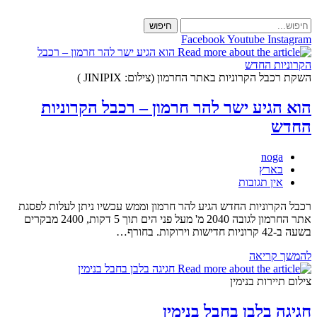
Skip
to
חיפוש
content
Facebook
Youtube
Instagram
השקת רכבל הקרוניות באתר החרמון (צילום: JINIPIX )
הוא הגיע ישר להר חרמון – רכבל הקרוניות
החדש
מחבר:
noga
קטגוריה:
בארץ
תגובות:
אין תגובות
רכבל הקרוניות החדש הגיע להר חרמון וממש עכשיו ניתן לעלות לפסגת
אתר החרמון לגובה 2040 מ' מעל פני הים תוך 5 דקות, 2400 מבקרים
בשעה ב-42 קרוניות חדישות וירוקות. בחורף…
הוא
להמשך קריאה
הגיע
ישר
צילום תיירות בנימין
להר
חרמון
חגיגה בלבן בחבל בנימין