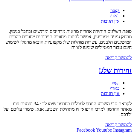
–
רכבל
מחבר:
noga
הקרוניות
קטגוריה:
בארץ
החדש
תגובות:
אין תגובות
סופת השלגים הותירה אחריה מראות מרהיבים ומרגשים ובחבל בנימין,
מרחק נגיעה ממודיעין, אפשר להינות מחווייה תיירותית ייחודית בהרים
המושלגים הלבנים. עשרות מזחלות שלג מקצועיות הובאו מהגולן לשימוש
חינם עבור המטיילים שיגיעו לאזור!
חגיגה
להמשך קריאה
בלבן
בחבל
זהירות שלג!
בנימין
מחבר:
noga
קטגוריה:
בארץ
תגובות:
אין תגובות
לקראת סוף השבוע הנוסף למבלים בחרמון שימו לב : 34 נפגעים פונו
מאתר החרמון למרכז הרפואי זיו מתחילת השבוע. אנא, שימרו עליכם ועל
ילדכם.
זהירות
להמשך קריאה
שלג!
Facebook
Youtube
Instagram