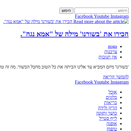
Skip
to
חיפוש
content
Facebook
Youtube
Instagram
הכירו את 'בשורנו' מילה של "אמא נגה".
מחבר:
noga
קטגוריה:
צרכנות
תגובות:
אין תגובות
'בשורנו' מיזם המביא עד אלינו הביתה את כל הטוב מחבל הבשור. מה זה טוב
הכירו
להמשך קריאה
את
Facebook
Youtube
Instagram
'בשורנו'
אוכל
מילה
בלוגים
של
בריאות
"אמא
הריון ולידה
נגה".
כושר ותזונה
לייף סטייל
אופנה
טיפוח