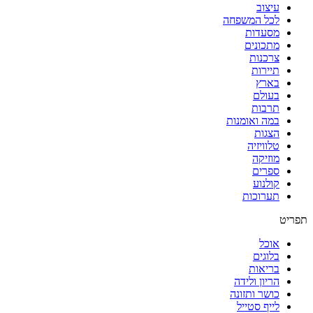
עיצוב
לכל המשפחה
מסעדות
מתכונים
צרכנות
תיירות
בארץ
בעולם
תרבות
במה ואומנות
הצגות
טלוויזיה
מוזיקה
ספרים
קולנוע
תערוכות
תפריט
אוכל
בלוגים
בריאות
הריון ולידה
כושר ותזונה
לייף סטייל