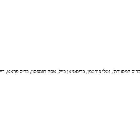
ס המסוורת', נטלי פורטמן, כריסטיאן בייל, טסה תומפסון, כריס פראט, דיי