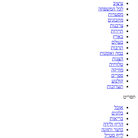
עיצוב
לכל המשפחה
מסעדות
מתכונים
צרכנות
תיירות
בארץ
בעולם
תרבות
במה ואומנות
הצגות
טלוויזיה
מוזיקה
ספרים
קולנוע
תערוכות
תפריט
אוכל
בלוגים
בריאות
הריון ולידה
כושר ותזונה
לייף סטייל