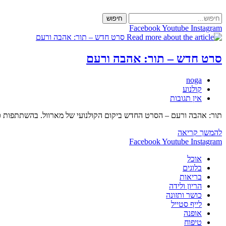
Skip
to
חיפוש
content
Facebook
Youtube
Instagram
סרט חדש – תור: אהבה ורעם
מחבר:
noga
קטגוריה:
קולנוע
תגובות:
אין תגובות
תור: אהבה ורעם ­– הסרט החדש ביקום הקולנועי של מארוול. בהשתתפות כרי
סרט
להמשך קריאה
חדש
Facebook
Youtube
Instagram
–
אוכל
תור:
בלוגים
אהבה
בריאות
ורעם
הריון ולידה
כושר ותזונה
לייף סטייל
אופנה
טיפוח