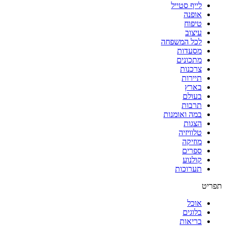
לייף סטייל
אופנה
טיפוח
עיצוב
לכל המשפחה
מסעדות
מתכונים
צרכנות
תיירות
בארץ
בעולם
תרבות
במה ואומנות
הצגות
טלוויזיה
מוזיקה
ספרים
קולנוע
תערוכות
תפריט
אוכל
בלוגים
בריאות