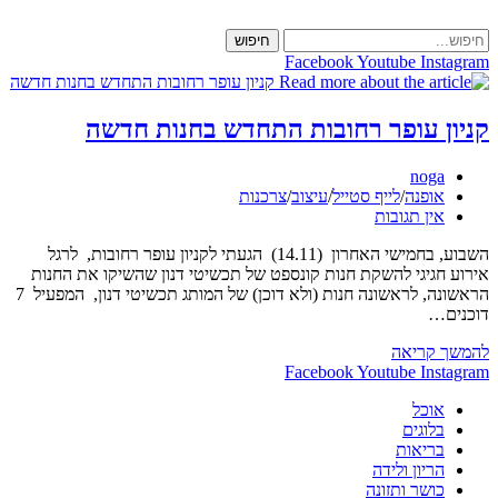
Skip
to
חיפוש
content
Facebook
Youtube
Instagram
קניון עופר רחובות התחדש בחנות חדשה
מחבר:
noga
קטגוריה:
אופנה
/
לייף סטייל
/
עיצוב
/
צרכנות
תגובות:
אין תגובות
השבוע, בחמישי האחרון (14.11) הגעתי לקניון עופר רחובות, לרגל
אירוע חגיגי להשקת חנות קונספט של תכשיטי דנון שהשיקו את החנות
הראשונה, לראשונה חנות (ולא דוכן) של המותג תכשיטי דנון, המפעיל 7
דוכנים…
קניון
להמשך קריאה
עופר
Facebook
Youtube
Instagram
רחובות
אוכל
התחדש
בלוגים
בחנות
בריאות
חדשה
הריון ולידה
כושר ותזונה