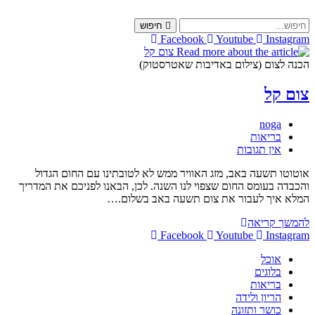
Skip
to
חיפוש
content
Facebook
Youtube
Instagram
הכנה לצום (צילום באדיבות שאטרסטוק)
צום קל
מחבר:
noga
קטגוריה:
בריאות
תגובות:
אין תגובות
אוטוטו תשעה באב, מזג האוויר ממש לא לטובתינו עם החום הגדול
והכבדה בעומס החום שצפוי לנו השנה. לכן, הבאנו לפניכם את המדריך
המלא איך לעבור את צום תשעה באב בשלום.…
צום
להמשך קריאה
קל
Facebook
Youtube
Instagram
אוכל
בלוגים
בריאות
הריון ולידה
כושר ותזונה