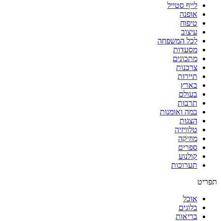
לייף סטייל
אופנה
טיפוח
עיצוב
לכל המשפחה
מסעדות
מתכונים
צרכנות
תיירות
בארץ
בעולם
תרבות
במה ואומנות
הצגות
טלוויזיה
מוזיקה
ספרים
קולנוע
תערוכות
תפריט
אוכל
בלוגים
בריאות