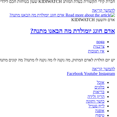
חברת קידי תקשורת בעלת המותג KIDIWATCH שעון בטיחות חכם לילדים משיקה שלושה דגמים חדשים לשעון החכם שיעזרו לתקשר עם הילדים ולאתר אותם בזמן שההורים לא נמצאים בבית, בזמן בידוד וכן…
Kidiwatch
להמשך קריאה
משיקה
דגמים
אדם והשעון KIDIWATCH
חדשים
–
אדם חוגג יומולדת מה הבאנו מתנה?
כדאי
להכיר
מחבר:
noga
קטגוריה:
צרכנות
תגובות:
אין תגובות
יש יום הולדת לאדם המתוק, מה נקנה לו מה נקנה לו מתנה? מה קונים מתנ
אדם
להמשך קריאה
חוגג
Facebook
Youtube
Instagram
יומולדת
אוכל
מה
בלוגים
הבאנו
בריאות
מתנה?
הריון ולידה
כושר ותזונה
לייף סטייל
אופנה
טיפוח