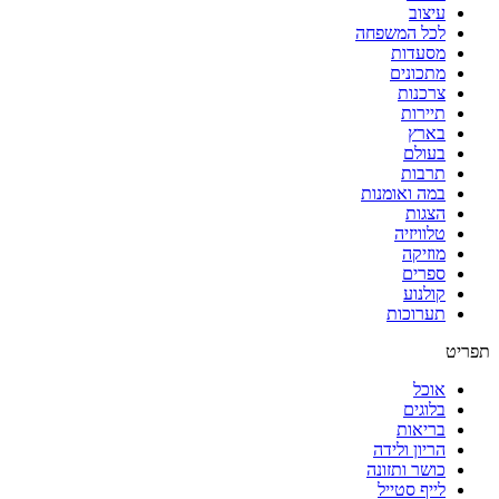
עיצוב
לכל המשפחה
מסעדות
מתכונים
צרכנות
תיירות
בארץ
בעולם
תרבות
במה ואומנות
הצגות
טלוויזיה
מוזיקה
ספרים
קולנוע
תערוכות
תפריט
אוכל
בלוגים
בריאות
הריון ולידה
כושר ותזונה
לייף סטייל