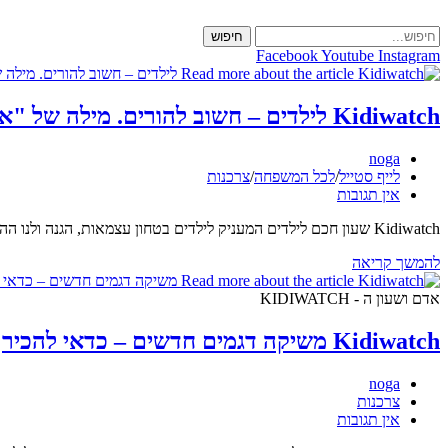
Skip
to
חיפוש
content
Facebook
Youtube
Instagram
Kidiwatch לילדים – חשוב להורים. מילה של "אמא נגה"
מחבר:
noga
קטגוריה:
לייף סטייל
/
לכל המשפחה
/
צרכנות
תגובות:
אין תגובות
Kidiwatch שעון חכם לילדים המעניק לילדים בטחון עצמאות, הגנה ולנו ההורים, שקט בנשמה. מילה של "אמא נגה". Kidiwatch צילום : (לירן טל) בשנים האחרונות יותר ויותר הורים בוחרים להעניק מתנה…
Kidiwatch
להמשך קריאה
לילדים
–
אדם ושעון ה - KIDIWATCH
חשוב
להורים.
Kidiwatch משיקה דגמים חדשים – כדאי להכיר
מילה
של
מחבר:
noga
"אמא
קטגוריה:
צרכנות
נגה"
תגובות:
אין תגובות