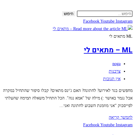
Skip
to
חיפוש
content
Facebook
Youtube
Instagram
ML מתאים לי
ML – מתאים לי
מחבר:
noga
קטגוריה:
צרכנות
תגובות:
אין תגובות
מחפשים בגד לאירוע? לחתונה? האם ג'ינס מתאים? קבלו סיפור שהתחיל במקרה
אבל נגמר באושר :) מילה של "אמא נגה". הכל התחיל משאלה תמימה שהעלתי
לפייסבוק "אני מוזמנת השבוע לחתונה ואני…
ML
להמשך קריאה
–
Facebook
Youtube
Instagram
מתאים