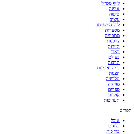
לייף סטייל
אופנה
טיפוח
עיצוב
לכל המשפחה
מסעדות
מתכונים
צרכנות
תיירות
בארץ
בעולם
תרבות
במה ואומנות
הצגות
טלוויזיה
מוזיקה
ספרים
קולנוע
תערוכות
תפריט
אוכל
בלוגים
בריאות