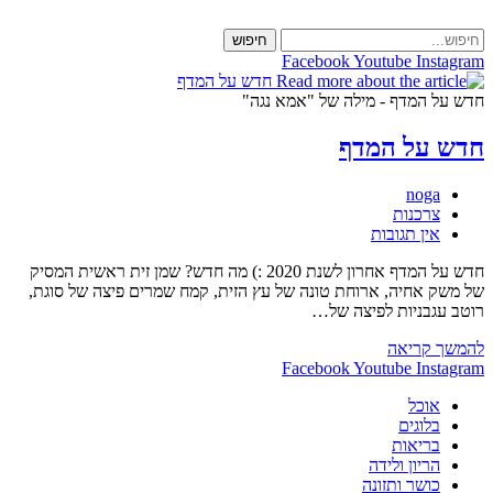
Skip
to
חיפוש
content
Facebook
Youtube
Instagram
חדש על המדף - מילה של "אמא נגה"
חדש על המדף
מחבר:
noga
קטגוריה:
צרכנות
תגובות:
אין תגובות
חדש על המדף אחרון לשנת 2020 :) מה חדש? שמן זית ראשית המסיק
של משק אחיה, ארוחת טונה של עץ הזית, קמח שמרים פיצה של סוגת,
רוטב עגבניות לפיצה של…
חדש
להמשך קריאה
על
Facebook
Youtube
Instagram
המדף
אוכל
בלוגים
בריאות
הריון ולידה
כושר ותזונה