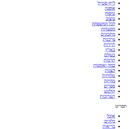
לייף סטייל
אופנה
טיפוח
עיצוב
לכל המשפחה
מסעדות
מתכונים
צרכנות
תיירות
בארץ
בעולם
תרבות
במה ואומנות
הצגות
טלוויזיה
מוזיקה
ספרים
קולנוע
תערוכות
תפריט
אוכל
בלוגים
בריאות