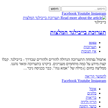
Skip
to
חיפוש
content
Facebook
Youtube
Instagram
בייבילנד
תערוכת בייבילנד המלצות
מחבר:
noga
קטגוריה:
תערוכות
תגובות:
אין תגובות
אתמול נפתחה התערוכה הגדולה להורים ולהורים שבדרך - בייבילנד. קבלו
קצת מידע על כמה מתחמים מעניינים. ביקרנו בתערוכה ומאד נהננו.
ממליצה בחום :) מילה של "אמא נגה". כבר בכניסה ניכר…
תערוכת
להמשך קריאה
בייבילנד
Facebook
Youtube
Instagram
המלצות
אוכל
בלוגים
בריאות
הריון ולידה
כושר ותזונה