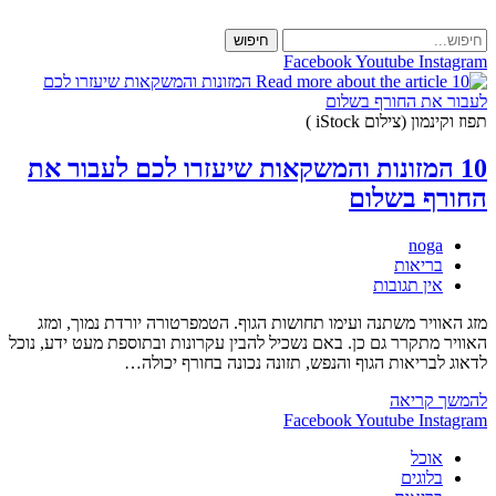
Skip
to
חיפוש
content
Facebook
Youtube
Instagram
תפוז וקינמון (צילום iStock )
10 המזונות והמשקאות שיעזרו לכם לעבור את
החורף בשלום
מחבר:
noga
קטגוריה:
בריאות
תגובות:
אין תגובות
מזג האוויר משתנה ועימו תחושות הגוף. הטמפרטורה יורדת נמוך, ומזג
האוויר מתקרר גם כן. באם נשכיל להבין עקרונות ובתוספת מעט ידע, נוכל
לדאוג לבריאות הגוף והנפש, תזונה נכונה בחורף יכולה…
10
להמשך קריאה
המזונות
Facebook
Youtube
Instagram
והמשקאות
אוכל
שיעזרו
בלוגים
לכם