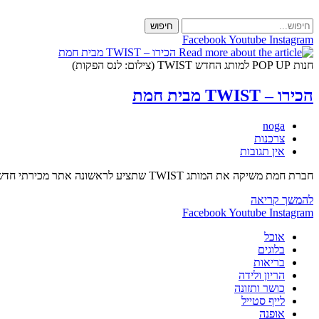
Skip
to
חיפוש
content
Facebook
Youtube
Instagram
חנות POP UP למותג החדש TWIST (צילום: לנס הפקות)
הכירו – TWIST מבית חמת
מחבר:
noga
קטגוריה:
צרכנות
תגובות:
אין תגובות
חברת חמת משיקה את המותג TWIST שתציע לראשונה אתר מכירתי חדש שיעניק לצרכן חווית קנייה וירטואלית בו יוכל לעצב ברז על פי טעמו האישי מתוך מעל ל- 50 אלף אופציות…
הכירו
להמשך קריאה
–
Facebook
Youtube
Instagram
TWIST
אוכל
מבית
בלוגים
חמת
בריאות
הריון ולידה
כושר ותזונה
לייף סטייל
אופנה