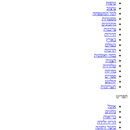
טיפוח
עיצוב
לכל המשפחה
מסעדות
מתכונים
צרכנות
תיירות
בארץ
בעולם
תרבות
במה ואומנות
הצגות
טלוויזיה
מוזיקה
ספרים
קולנוע
תערוכות
תפריט
אוכל
בלוגים
בריאות
הריון ולידה
כושר ותזונה