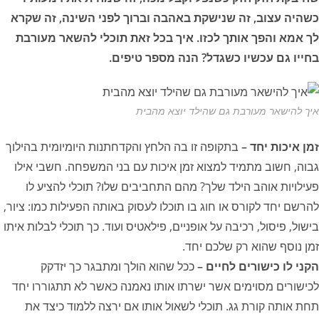
כשהיה עצוב, זה שנישקת באהבה וברוך לפני השינה, זה שקרא
לך אמא והפך אותך לכזו. איך בכל זאת תוכלי להשאר מעורבת
בחייו גם עכשיו כשגדל? הנה מספר טיפים.
איך להישאר מעורבת גם שהילד יוצא מהבית
זמן איכות יחד –
בתקופה זו בה הלחץ והקדחתנות היומיומית בהילוך
גבוה, חשוב מתמיד למצוא זמן איכות עם בני המשפחה. חשבי אילו
פעילויות אוהב הילד שלך? מהם התחביבים שלו? תוכלי להציע לו
להרשם יחד לקורס או חוג בו תוכלו לעסוק באותה הפעילות כמו: ציור,
בישול, פיסול, רכיבה על אופניים, פילאטיס ועוד. כך תוכלי לבלות איתו
זמן נוסף שהוא רק שלכם יחד.
הקני לו כישורים לחיים –
ככל שהוא הולך ומתבגר כך יזדקק
לכישורים מסוימים אשר ישרתו אותו נאמנה כאשר לא תתגוררו יחד
תחת אותה קורת גג. תוכלי לשאול אותו אם ירצה ללמוד כיצד את