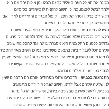
מכינה את האוכל האהוב עליו? כך גם תבלו זמן איכות יחד וגם הוא
ילמד לבשל לעצמו. כמו כן חשוב להקנות לו כישורים בסיסיים
הקשורים בניקיון וסדר של חפציו, קיפול הבגדים והחזרתם לארון ואם
מתאפשר לך למדי אותו גם לכבס בעצמו.
השכלה פיננסית –
האם הילד שלך מכיר את המושגים השונים
הקשורים בכלכלה שלו? מומלץ לשבת עם הילד ולהסביר לו פרטים
גדולים כקטנים החל ממה היא מסגרת עו"ש? ועד לחסכונות שונים
עליהם יוכל לקבל ריביות בתנאים משתנים. כמו כן חשוב מאד להסביר
לו מהו מינוס בחשבון, וכיצד עליו להמנע ממצב זה? אם הנושא מעניין
אותו במיוחד תוכלו להמשיך ולהתעמק בנושאים שונים הקשורים
לכסף כגון: מניות, אג"חים וכדומה.
התנהגות בכביש –
הדברים שהכי מפחידים אותנו הם הדברים שאין
לנו שליטה עליהם אצל ילדינו. חשוב שנדע איך ילדינו מתנהגים
בכביש, לראות שאינם מבצעים עבירות, ושיש להם הרגלי נהיגה
בטוחה. כדי לדעת את הדברים האלה צריך פשוט לנסוע ביחד עם
הילד בזמן שהוא נוהג. זה זמן איכות טוב, לשים שירים ששניכם