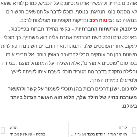
אוהבים ברדיו, ולהעשיר אותו מנסיונכם על הכביש, כמו כן לוודא שהוא
לא מסמס בזמן הנהיגה. בנוסף, תוכלו לדבר על הנושאים הקשורים
בנהיגה כגון:
ביטוח רכב
ובדיקות תקופתיות מומלצות לרכב.
פייסבוק והרשתות החברתיות –
בקשי מהילד חברות בפייסבוק,
באינסטגרם ובכל רשת חברתית אחרת אליה הוא משתייך. כך תוכלי
לעקוב אחרי הפוסטים שלו, התמונות ואף החברים השונים והפעילויות
השונות בהן הם עוסקים מבלי להתערב באופן בוהק. אל תביכי אותו
בפרסום "פוסטים אימהיים", אלא השגיחי על המתנהל מהצד. במידה
וחלילה נתקלת בדבר מה מטריד תוכלי לשבת איתו לשיחה לייעץ
ולסייע לו במידת הצורך.
לסיכום, ישנן דרכים רבות בהן תוכלי לשמור על קשר ולהשאר
מעורבת בחייו של הילד שלך, הלוא הוא האושר הגדול ביותר
בעולם.
קודם
הבא
האתגר הגדול- לילדים בלבד מגיעה לישפרו פלאנט באר-שבע
צוקטה – זמן פינוק אמיתי