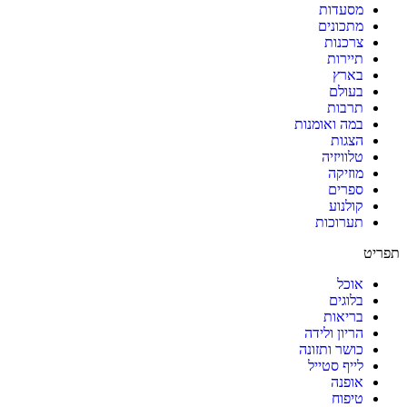
מסעדות
מתכונים
צרכנות
תיירות
בארץ
בעולם
תרבות
במה ואומנות
הצגות
טלוויזיה
מוזיקה
ספרים
קולנוע
תערוכות
תפריט
אוכל
בלוגים
בריאות
הריון ולידה
כושר ותזונה
לייף סטייל
אופנה
טיפוח