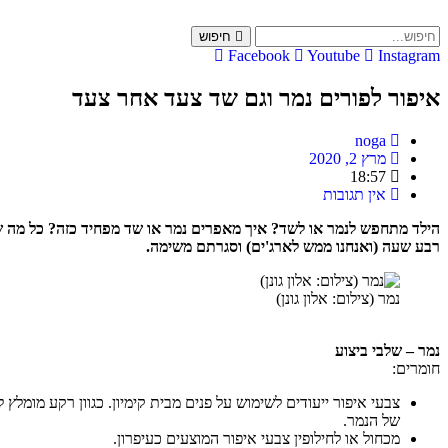
Skip
to
חיפוש
content
Facebook
Youtube
Instagram
איפור לפורים נמר וגם שד צעד אחר צעד
noga
מרץ 2, 2020
18:57
אין תגובות
הילד מתחפש לנמר או לשד? איך מאפרים נמר או שד מפחיד כזה? כל מה שאתם 
רבע שעה (ואנחנו ממש לארג'ים) וסגרתם משימה.
נמר (צילום: אלון גונן)
נמר – שלבי ביצוע
חומרים:
צבעי איפור ייעודים לשימוש על פנים מבית קימיון. כגוון רקע מומל
של הנמר.
מכחול או לחילופין צבעי איפור המוצעים כעיפרון.