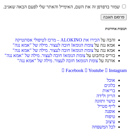
את
או
דואר
כתובת
שמור בדפדפן זה את השם, האימייל והאתר שלי לפעם הבאה שאגיב.
שם
האלקטרוני
אתר
משתמש
שלך
האינטרנט
כדי
כדי
שלך
להגיב
להגיב
(אופציונלי)
תגובות אחרונות
זהבה
על
הכירו את ALOKINO – מרכז לטיפולי אסתטיקה
אמא נגה
על
צומת הגומא! חובה לעצור. מילה של "אמא נגה"
אמא נגה
על
צומת הגומא! חובה לעצור. מילה של "אמא נגה"
בוריס בוחבוט
על
צומת הגומא! חובה לעצור. מילה של "אמא נגה"
אורנה
על
צומת הגומא! חובה לעצור. מילה של "אמא נגה"
Facebook
Youtube
Instagram
אוכל
בלוגים
בריאות
הריון ולידה
כושר ותזונה
לייף סטייל
אופנה
טיפוח
עיצוב
לכל המשפחה