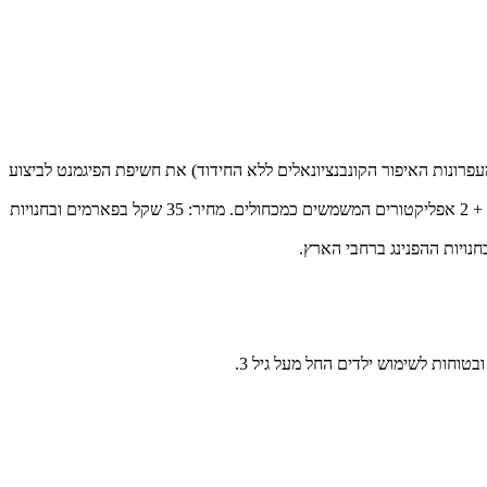
ת סיבוב (המוכר מעפרונות האיפור הקונבנציונאלים ללא החידוד) את חשיפת הפיגמנט לביצוע
ערכת איפור המאגדת פלטת 8 גוונים ססגוניים, ספוגית לצביעת משטחים, 4 גווני נצנצים המשדרגים כל איפור בגווני זהב, ורוד, כחול ואולטרא סגול + 2 אפליקטורים המשמשים כמכחולים. מחיר: 35 שקל בפארמים ובחנויות
טוחות לשימוש ילדים החל מעל גיל 3.