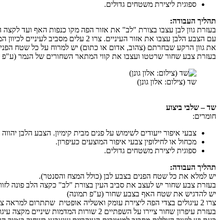
ספוגית ליצירת משטחים גדולים.
תהליך העבודה:
בעזרת גוון לבן עצבו בצורת "לב" את אזור הפה מקו כנפות האף ועד לקצה ה
עם הצבע הלבן עצבו את אזור העיניים. צרו 2 עלים מסביב לעיניים לכיוון המצח שחלקו המחודד של העלה פונה כלפיי מעלה. עתה תחמו את אזור העיניים והעפעפיים ומלאו את שטח הפנים של העלים בצבע לבן.
את גוון הרקע שבחרתם (צהוב, אדום או כתום) יש למרוח על כל שטח הפנים
בעזרת צבע שחור שרטטו ועצבו את קווי המתאר השחורים של הנמר (ע"פ תמ
שד (צילום: אלון גונן)
שד – שלבי ביצוע
חומרים:
צבעי איפור ייעודים לשימוש על פנים מבית קימיון. הצבע הלבן יהווה
מכחול או לחילופין צבעי איפור המוצעים כעיפרון.
ספוגית ליצירת משטחים גדולים.
תהליך העבודה:
יש למלא את כל שטח הפנים בצבע לבן (כולל המצח והסנטר).
בעזרת צבע שחור יש לעצב את סביב העין בצורת "לב" כקצה הלב פונה לזווי
יש להדגיש את שטח האף בצבע שחור (ע"פ תמונה)
צרו 2 עיגולים בצדי הפה ליצירת עומק ואשליה אופטית שתתרום למראה צנום בדומה לגולגולת שלד.
בעזרת עיפרון שחור ציירו על השפתיים 2 שורות המדמות שיניים מקצה עיגול אחד לקצה עיגול הנגדי לו.