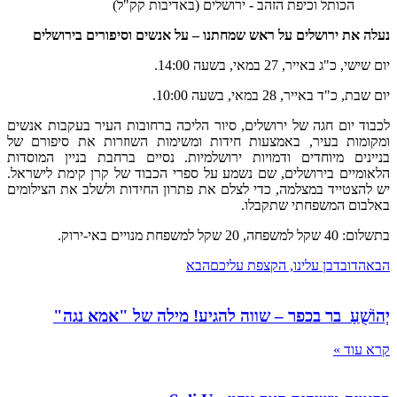
הכותל וכיפת הזהב - ירושלים (באדיבות קק"ל)
נעלה את ירושלים על ראש שמחתנו – על אנשים וסיפורים בירושלים
יום שישי, כ"ג באייר, 27 במאי, בשעה 14:00.
יום שבת, כ"ד באייר, 28 במאי, בשעה 10:00.
לכבוד יום חגה של ירושלים, סיור הליכה ברחובות העיר בעקבות אנשים
ומקומות בעיר, באמצעות חידות ומשימות השוזרות את סיפורם של
בניינים מיוחדים ודמויות ירושלמיות. נסיים ברחבת בניין המוסדות
הלאומיים בירושלים, שם נשמע על ספרי הכבוד של קרן קימת לישראל.
יש להצטייד במצלמה, כדי לצלם את פתרון החידות ולשלב את הצילומים
באלבום המשפחתי שתקבלו.
בתשלום: 40 שקל למשפחה, 20 שקל למשפחת מנויים באי-ירוק.
הבא
הדובדבן עלינו, הקצפת עליכם
הבא
יְהוֹשֻׁעַ בר בכפר – שווה להגיע! מילה של "אמא נגה"
קרא עוד »