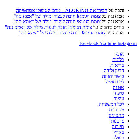
זהבה
על
הכירו את ALOKINO – מרכז לטיפולי אסתטיקה
אמא נגה
על
צומת הגומא! חובה לעצור. מילה של "אמא נגה"
אמא נגה
על
צומת הגומא! חובה לעצור. מילה של "אמא נגה"
בוריס בוחבוט
על
צומת הגומא! חובה לעצור. מילה של "אמא נגה"
אורנה
על
צומת הגומא! חובה לעצור. מילה של "אמא נגה"
Facebook
Youtube
Instagram
אוכל
בלוגים
בריאות
הריון ולידה
כושר ותזונה
לייף סטייל
אופנה
טיפוח
עיצוב
לכל המשפחה
מסעדות
מתכונים
צרכנות
תיירות
בארץ
בעולם