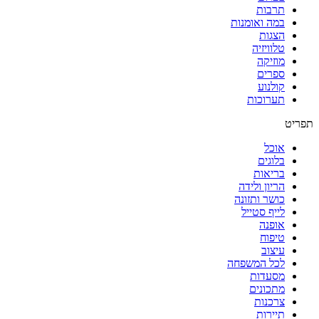
תרבות
במה ואומנות
הצגות
טלוויזיה
מוזיקה
ספרים
קולנוע
תערוכות
תפריט
אוכל
בלוגים
בריאות
הריון ולידה
כושר ותזונה
לייף סטייל
אופנה
טיפוח
עיצוב
לכל המשפחה
מסעדות
מתכונים
צרכנות
תיירות