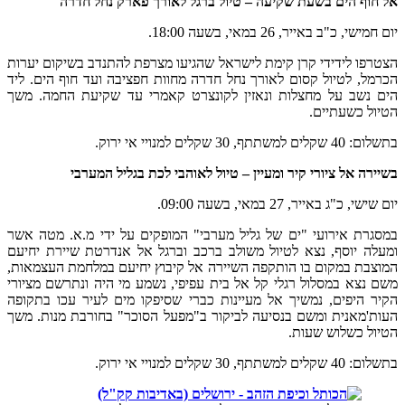
אל חוף הים בשעת שקיעה – טיול ברגל לאורך פארק נחל חדרה
יום חמישי, כ"ב באייר, 26 במאי, בשעה 18:00.
הצטרפו לידידי קרן קימת לישראל שהגיעו מצרפת להתנדב בשיקום יערות
הכרמל, לטיול קסום לאורך נחל חדרה מחוות חפציבה ועד חוף הים. ליד
הים נשב על מחצלות ונאזין לקונצרט קאמרי עד שקיעת החמה. משך
הטיול כשעתיים.
בתשלום: 40 שקלים למשתתף, 30 שקלים למנויי אי ירוק.
בשיירה אל ציורי קיר ומעיין – טיול לאוהבי לכת בגליל המערבי
יום שישי, כ"ג באייר, 27 במאי, בשעה 09:00.
במסגרת אירועי "ים של גליל מערבי" המופקים על ידי מ.א. מטה אשר
ומעלה יוסף, נצא לטיול משולב ברכב וברגל אל אנדרטת שיירת יחיעם
המוצבת במקום בו הותקפה השיירה אל קיבוץ יחיעם במלחמת העצמאות,
משם נצא במסלול רגלי קל אל בית עפיפי, נשמע מי היה ונתרשם מציורי
הקיר היפים, נמשיך אל מעיינות כברי שסיפקו מים לעיר עכו בתקופה
העות'מאנית ומשם בנסיעה לביקור ב"מפעל הסוכר" בחורבת מנות. משך
הטיול כשלוש שעות.
בתשלום: 40 שקלים למשתתף, 30 שקלים למנויי אי ירוק.