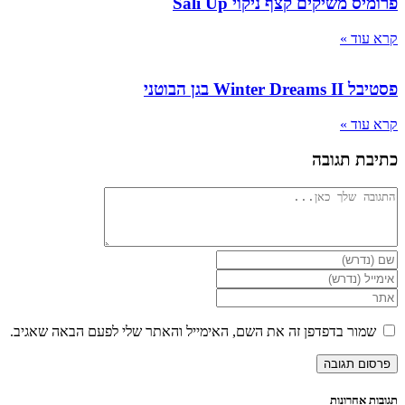
פרומיס משיקים קצף ניקוי Sali Up
קרא עוד »
פסטיבל Winter Dreams II בגן הבוטני
קרא עוד »
כתיבת תגובה
להגיב
הזן
את
הזן
השם
את
הזן
שלך
כתובת
את
או
דואר
כתובת
שמור בדפדפן זה את השם, האימייל והאתר שלי לפעם הבאה שאגיב.
שם
האלקטרוני
אתר
משתמש
שלך
האינטרנט
כדי
כדי
שלך
להגיב
להגיב
(אופציונלי)
תגובות אחרונות