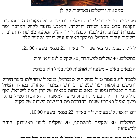
סמטאות ירושלים (באדיבות קק"ל)
מפגש ייחודי מסביב למדורה סמלית, ובו שיחה על מקורות החג ומנהגיו,
הקרנת סרט טבע ושירה והרקדה. המפגש מיועד לקהל המדבר ושר
בעברית ובצרפתית, לכבוד קבוצת ידידי קק"ל המגיעה מצרפת להתנדבות
בשיקום יערות הכרמל. במהלך האירוע נגיש כיבוד ושתייה קלה.
ליל ל"ג בעומר, מוצאי שבת, י"ז באייר, 21 במאי, בשעה 21:00.
בתשלום: 40 שקלים למשתתף, 30 שקלים למנויי אי ירוק.
הכבאים באים – משפחות אוהבות לכת בנחל חיק בכרמל
לכבוד ל"ג בעומר טיול בנחל חיק שבכרמל, במסלול שתחילתו ביער הירוק
והמשכו בחלקות יער שנשרפו בחודש דצמבר האחרון. במהלך הטיול
נערוך הפעלות וניסויים באש בנוכחות כבאית של קרן קימת לישראל, ואף
נדליק מדורת ל"ג בעומר. הטיול מיועד למשפחות האוהבות לטייל ברגל.
משך הטיול כארבע שעות. בהדרכת מתנדבי שנת השרות של קק"ל.
יום ראשון, ל"ג בעומר, י"ח באייר, 22 במאי, בשעה 16:00.
בתשלום: 30 שקלים למשתתף, 20 שקלים למנוי באי-ירוק. הנחה
למשפחות.