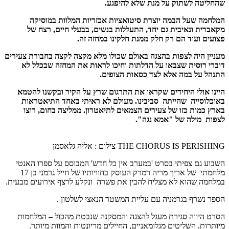
שהחליטה לשתוק על מנת שלא להיפגע.
המלחמה שעל הבמה יוצרת סיטואציות אכזריות המלוות במוסיקה
מקאברית ונאיבית גם יחד, התעללות בנשים, בבעלי חיים, רצח של
פצועים ועוד הם רק חלק ממנת חלקינו במחזה זה.
מעניין היה לצפות בהצגה באולם שכולו מלא מקצה לקצה בחבורת צעירים
דוברי רוסית שצבאו על הדלתות וחיכו לראות את המחזה שבכלל לא
התנהל על במה אלא לצד כסאות הצופים.
היינו אולי היחידים שקראו את התרגום שרץ על הקיר ובקשנו להטמא
באוכלוסייה שהייתה סביבינו. מעולם לא ראיתי באחד התיאטראות
בארץ כמות כזו של צעירים הצמאים לתיאטרון. ממליצה בחום, רוצו
לצפות
מילה של "אמא נגה".
THE CHORUS IS PERISHING צילום : אליה גלאסמן
השבוע גם צפיתי בסרט 'במערב אין כל חדש' המבוסס על ספרו האנטי
מלחמתי של אריך מריה רמרק העוסק בחוויותיו של חייל גרמני בן 17
במלחמה שהוא לא מצליח להבין את פשרה ונקלע לרצף אירועים מבעית.
הספר נשרף בגרמניה עם עליית המשטר הנאצי לשלטון .
הסרט היווה סגירת מעגל להצגה והמסקנה שנבטת מהכול – המלחמות
מיותרות, השליטים מגלומאניים, החיילים מריונטות והמוות מיותר.