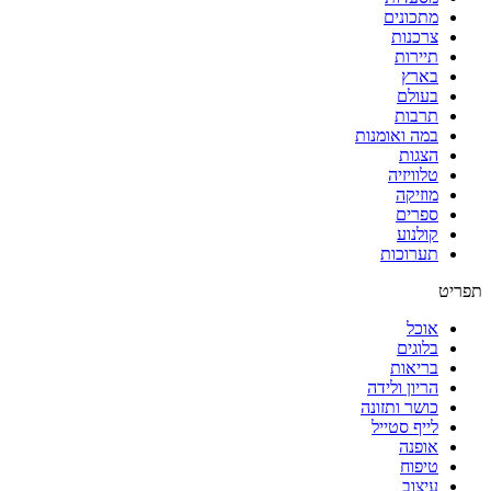
מתכונים
צרכנות
תיירות
בארץ
בעולם
תרבות
במה ואומנות
הצגות
טלוויזיה
מוזיקה
ספרים
קולנוע
תערוכות
תפריט
אוכל
בלוגים
בריאות
הריון ולידה
כושר ותזונה
לייף סטייל
אופנה
טיפוח
עיצוב