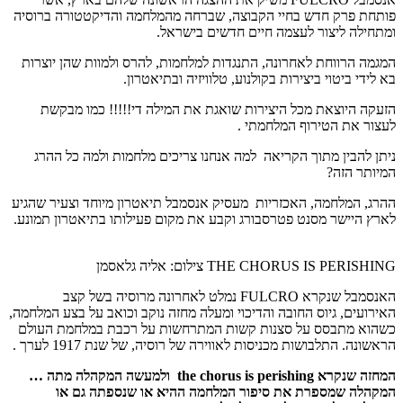
פותחת פרק חדש בחיי הקבוצה, שברחה מהמלחמה והדיקטטורה ברוסיה
ומתחילה ליצור לעצמה חיים חדשים בישראל.
המגמה הרווחת לאחרונה, התנגדות למלחמות, להרס ולמוות שהן יוצרות
בא לידי ביטוי ביצירות בקולנוע, טלוויזיה ובתיאטרון.
הזעקה היוצאת מכל היצירות שואגת את המילה די!!!!! כמו מבקשת
לעצור את הטירוף המלחמתי .
ניתן להבין מתוך הקריאה למה אנחנו צריכים מלחמות ולמה כל ההרג
המיותר הזה?
ההרג, המלחמה, האכזריות מעסיק אנסמבל תיאטרון מיוחד וצעיר שהגיע
לארץ היישר מסנט פטרסבורג וקבע את מקום פעילותו בתיאטרון תמונע.
THE CHORUS IS PERISHING צילום: אליה גלאסמן
האנסמבל שנקרא FULCRO נמלט לאחרונה מרוסיה בשל קצב
האירועים, גיוס החובה והדיכוי ומעלה מחזה נוקב וכואב על בצע המלחמה,
כשהוא מתבסס על סצנות קשות המתרחשות על רכבת במלחמת העולם
הראשונה. התלבושות מכניסות לאווירה של רוסיה, של שנת 1917 לערך .
המחזה שנקרא the chorus is perishing ולמעשה המקהלה מתה …
המקהלה שמספרת את סיפור המלחמה ההיא או שנספתה גם או