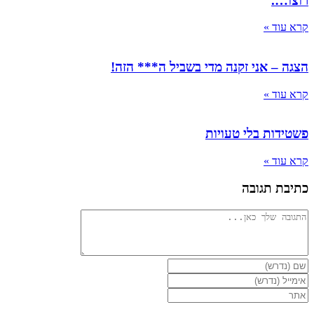
רוצו….
קרא עוד »
הצגה – אני זקנה מדי בשביל ה*** הזה!
קרא עוד »
פשטידות בלי טעויות
קרא עוד »
כתיבת תגובה
להגיב
הזן
את
הזן
השם
את
הזן
שלך
כתובת
את