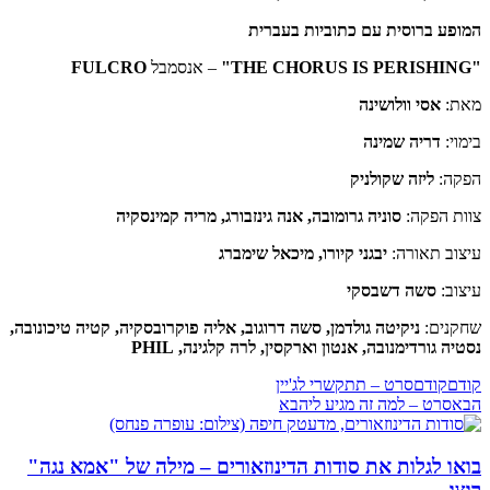
המופע ברוסית עם כתוביות בעברית
"THE CHORUS IS PERISHING"
– אנסמבל
FULCRO
מאת:
אסי וולושינה
בימוי:
דריה שמינה
הפקה:
ליזה שקולניק
צוות הפקה:
סוניה גרומובה, אנה גינזבורג, מריה קמינסקיה
עיצוב תאורה:
יבגני קיורו, מיכאל שימברג
עיצוב:
סשה דשבסקי
שחקנים:
ניקיטה גולדמן, סשה דרוגוב, אליה פוקרובסקיה, קטיה טיכונובה,
נסטיה גורדימנובה, אנטון וארקסין, לרה קלגינה, PHIL
קודם
קודם
סרט – תתקשרי לג'יין
הבא
סרט – למה זה מגיע לי
הבא
בואו לגלות את סודות הדינוזאורים – מילה של "אמא נגה"