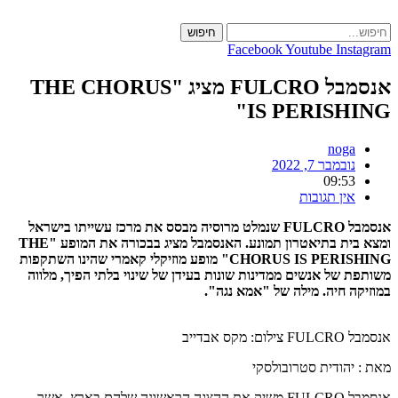
Skip
to
חיפוש
content
Facebook
Youtube
Instagram
אנסמבל
FULCRO
מציג
"THE CHORUS
IS PERISHING"
noga
נובמבר 7, 2022
09:53
אין תגובות
אנסמבל FULCRO שנמלט מרוסיה מבסס את מרכז עשייתו בישראל
ומצא בית בתיאטרון תמונע. האנסמבל מציג בבכורה את המופע "THE
CHORUS IS PERISHING" מופע מוזיקלי קאמרי שהינו השתקפות
משותפת של אנשים ממדינות שונות בעידן של שינוי בלתי הפיך, מלווה
במוזיקה חיה. מילה של "אמא נגה".
אנסמבל FULCRO צילום: מקס אבדייב
מאת : יהודית סטרובולסקי
אנסמבל FULCRO משיק את ההצגה הראשונה שלהם בארץ, אשר