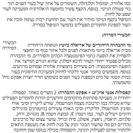
כמו אלוורה, קמומיל וקלנדולה, השומרים על איזון יעיל בעור הפנים תוך
כדי פעולת הניקוי. בנוסף, הקצף עשיר בחומצה היאלורונית המעניקה לעור
שפע של לחות.
הטיפול בקצף הניקוי מותיר את העור עם תחושת רכות נעימה ומכין את
העור לספיגת החומרים הפעילים בהמשך הטיפול בסדרה.
תכשירי הסדרה:
תכשירי
מי ההבהרה הייחודיים של אריאלה ביוטי:
הנוסחה הייחודית
הסידרה
מבית אריאלה ביוטי מותאמת לפנים ולכל איזור בגוף בו תחפצי
להפחית את הופעת כתמי הפיגמנטציה הכהים והסוררים. מי ההבהרה
מכילים פפטיד ייחודי העוזר לדכא המלנין, שהוא הגורם המייצר את
הופעת הפיגמנטציה. הם עשירים בתמציות אלוורה וצמחים מרגיעים.
בנוסף, משמשים כחומר אנטי דלקתי לחיזוק המערכת החיסונית בעור.
כמות קטנה של מים הנספגת בעור הפנים בשימוש תדיר יוצרת אפקט גדול
ומשמעותי.
קפסולות אנטי אייג'ינג + אפקט ההבהרה:
2 מוצרים באחד. קפסולה
ייחודית זו, מעניקה פתרונות מתקדמים וחדשניים הודות לחומרים הפעילים
שהיא מכילה כמו תרכובת מצמח המרשמלו, שורש ליקריץ וסיבי אורז
וסובין. המרשמלו, הליקריץ וסיבי האורז עשירים בוויטמינים ומינרלים
חיוניים ויעילים לעור, כמו ויטמין E, קבוצת ויטמין B, מגנזיום, זרחן,
סלניום, תיאמין, ניאצין, אשלגן, סידן וברזל. עושר עצום של מרכיבים
נהדרים הם מה שהעור הבוגר זקוק על מנת לחזק את מעטפת התאים
ולהחזיר אותם לפעילות תקינה. הקפסולה מכילה בנוסף שמן חוחובה