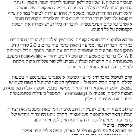
העשיר בויטמין E ושמן סקוולאן המיועד לריכוך העור, ויטמין C נוגד
החמצון ועוזר לדיכוי המלנין. הקפסולה מכילה מולקולות של חומצה
היאלורונית החודרות לעור, משקמות אותו ועוזרות לטיפול במראה עייף
ומקומט. לטיפול ייעודי בכתמי פיגמנטציה יש למרוח מקסימום חומר
אקטיבי על כתם הפיגמנטציה. להבהרה כללית, יש למרוח את תכולת
הקפסולה על כל הפנים.
מדכא מלנין:
מכיל חומצה קוג’ית, ארבוטין ואלסטין שהוכחו במחקרים
כמקדמי הבהרת עור. ממזער נראות כתמי עור כהים ב 2-3 סדרי גודל.
מתקן פגמי עור ונזקים יומיומיים ומחדש את העור. בנוסף, מכיל ויטמינים
A,E ו-C בריכוזים משמעותיים ומכיל רכיב ייחודי – nano-white המעכב
משמעותית את היווצרות המלנין. מסייע לשיפור צלליות כהות מתחת
לעיניים ויוצר מראה אחיד, בהיר וזוהר.
קרם לטיפול בהבהרה:
מיועד לטיפול אינטנסיבי בפיגמנטציה בשעות
הלילה. הקרם מכיל בוקציול – התחליף הטבעי לרטינול הבטוח לשימוש
בשמש, חומצות אלפא הידרוקסיות ממקור טבעי, חומצה קוג'ית מקופסלת,
חומצה לקטית, פפטיד dermostatyl IS – המטפל ביעילות בפיגמנטציה
ומעכב את היווצרות המלנין.
שילוב מנצח זה גורם לפעילות אינטנסיבית המדכאת ומעכבת את יצירת
המלנין האחראי להופעת פיגמנטציה. הקרם מונע היווצרות מחדש של
כתמי עור ומסייע להבהרת העור ומתאים לכל אזורי הגוף.
אריאלה "ביוטי"
בר כוכבא 23 בני ברק, מגדלי V טאוור, קומה 3 ליד קניון איילון