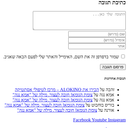
כתיבת תגובה
להגיב
הזן
את
הזן
השם
את
הזן
שלך
כתובת
את
או
דואר
כתובת
שמור בדפדפן זה את השם, האימייל והאתר שלי לפעם הבאה שאגיב.
שם
האלקטרוני
אתר
משתמש
שלך
האינטרנט
כדי
כדי
שלך
להגיב
להגיב
(אופציונלי)
תגובות אחרונות
זהבה
על
הכירו את ALOKINO – מרכז לטיפולי אסתטיקה
אמא נגה
על
צומת הגומא! חובה לעצור. מילה של "אמא נגה"
אמא נגה
על
צומת הגומא! חובה לעצור. מילה של "אמא נגה"
בוריס בוחבוט
על
צומת הגומא! חובה לעצור. מילה של "אמא נגה"
אורנה
על
צומת הגומא! חובה לעצור. מילה של "אמא נגה"
Facebook
Youtube
Instagram