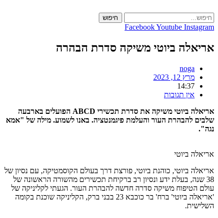
Skip
to
חיפוש
content
Facebook
Youtube
Instagram
אריאלה ביוטי משיקה סדרת הבהרה
noga
מרץ 12, 2023
14:37
אין תגובות
אריאלה ביוטי משיקה את סדרת תכשירי ABCD הפועלים בארבעה
שלבים להבהרת העור והעלמת פיגמנטציה. באנו לשמוע. מילה של "אמא
נגה".
אריאלה ביוטי
אריאלה ביוטי, כוהנת ביוטי, פורצת דרך בעולם הקוסמטיקה, עם נסיון של
38 שנה, בעלת ידע ונסיון רב ברקיחת תכשירים מהשורה הראשונה של
עולם הטיפוח משיקה סדרה חדשה להבהרת העור. הגעתי לקליניקה של
'אריאלה ביוטי' ברח' בר כוכבא 23 בבני ברק, הקליניקה שוכנת בקומה
השלישית.