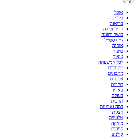
תפריט
אוכל
בלוגים
בריאות
הריון ולידה
כושר ותזונה
לייף סטייל
אופנה
טיפוח
עיצוב
לכל המשפחה
מסעדות
מתכונים
צרכנות
תיירות
בארץ
בעולם
תרבות
במה ואומנות
הצגות
טלוויזיה
מוזיקה
ספרים
קולנוע