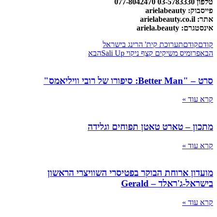
טלפון 03-5783330 077-8042470
פייסבוק: arielabeauty
אתר: arielabeauty.co.il
אינסטגרם: ariela.beauty
קודם
קודם
תערוכת קית' הרינג בישראל
הבא
פרומיס משיקים קצף ניקוי Sali Up
הבא
סרט – "Better Man: סיפורו של רובי וויליאמס"
קרא עוד »
מתכון – טארט טאטן תפוחים וגלידה
קרא עוד »
מועדון ארוחת הבוקר בפטיסרי השוויצרי הראשון
בישראל-ג'ראלד – Gerald
קרא עוד »