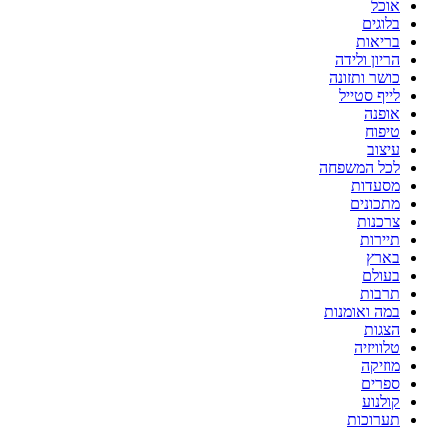
אוכל
בלוגים
בריאות
הריון ולידה
כושר ותזונה
לייף סטייל
אופנה
טיפוח
עיצוב
לכל המשפחה
מסעדות
מתכונים
צרכנות
תיירות
בארץ
בעולם
תרבות
במה ואומנות
הצגות
טלוויזיה
מוזיקה
ספרים
קולנוע
תערוכות