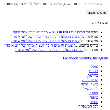
או
דואר
כתובת
שמור בדפדפן זה את השם, האימייל והאתר שלי לפעם הבאה שאגיב.
שם
האלקטרוני
אתר
משתמש
שלך
האינטרנט
כדי
כדי
שלך
להגיב
להגיב
(אופציונלי)
תגובות אחרונות
זהבה
על
הכירו את ALOKINO – מרכז לטיפולי אסתטיקה
אמא נגה
על
צומת הגומא! חובה לעצור. מילה של "אמא נגה"
אמא נגה
על
צומת הגומא! חובה לעצור. מילה של "אמא נגה"
בוריס בוחבוט
על
צומת הגומא! חובה לעצור. מילה של "אמא נגה"
אורנה
על
צומת הגומא! חובה לעצור. מילה של "אמא נגה"
Facebook
Youtube
Instagram
אוכל
בלוגים
בריאות
הריון ולידה
כושר ותזונה
לייף סטייל
אופנה
טיפוח
עיצוב
לכל המשפחה