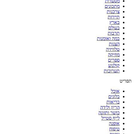
מסעדות
מתכונים
צרכנות
תיירות
בארץ
בעולם
תרבות
במה ואומנות
הצגות
טלוויזיה
מוזיקה
ספרים
קולנוע
תערוכות
תפריט
אוכל
בלוגים
בריאות
הריון ולידה
כושר ותזונה
לייף סטייל
אופנה
טיפוח