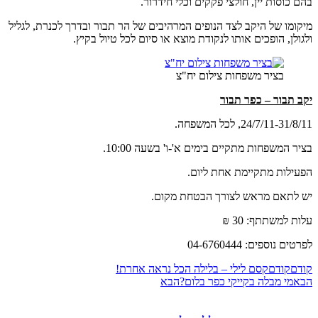
בהם כוסות יין, חולצי פקקים וכלי חידרור.
מיקומו של היקב לצד הנופים המרהיבים של הר תבור ובדרך לכנרת, לגליל
ולגולן, הופכים אותו לנקודת מוצא או סיום לכל טיול בקיץ.
בציר משפחות צילום יח"צ
יקב תבור – כפר תבור
24/7/11-31/8/11, לכל המשפחה.
בציר המשפחות מתקיים בימים א'-ו' בשעה 10:00.
הפעילות מתקיימת אחת ליום.
יש לתאם מראש לצורך הבטחת מקום.
עלות למשתתף: 30 ₪
לפרטים נוספים: 04-6760444
קודם
קודם
קסם לילי – בלילה הכל נראה אחרת!
הבא
מי מבלה בקייקי כפר בלום?
הבא