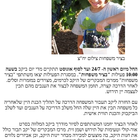
בציר משפחות צילום יח"צ
החל מיום ראשון ה- 24/7
ועד לסוף אוגוסט
תתקיים מדי יום ביקב
בשעה
10:00
פעילות
"בציר משפחות"
. במסגרת הפעילות יצאו משתתפי "בציר
משפחות" ממרכז המבקרים של היקב לכרמים, מצוידים במזמרות וסלים.
לאחר הדרכה קצרה, תוזמן המשפחה לבצור את הענבים מהם תכין
לעצמה יין תירוש.
עם החזרה ליקב תעבור המשפחה הדרכה על תהליך הכנת היין שלאחריה
כל משפחה תכין את היין שלה החל משלב הדריכה על הענבים ועד לשלב
הביקבוק והכנת תווית אישית.
לאחר הבציר יוזמנו המשתתפים לסיור מודרך ביקב המלווה בסרט
אור-קולי וטעימות של תירוש ושמן זית. מרכז המבקרים של יקב תבור כולל
את חנות היקב, בה מוצעים למכירה מבחר יינות היקב, וכן אביזרים נלווים