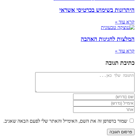
היתרונות בשימוש בכרטיסי אשראי
קרא עוד »
המלצות לחגיגות האהבה
קרא עוד »
כתיבת תגובה
להגיב
הזן
את
הזן
השם
את
הזן
שלך
כתובת
את
או
דואר
כתובת
שמור בדפדפן זה את השם, האימייל והאתר שלי לפעם הבאה שאגיב.
שם
האלקטרוני
אתר
משתמש
שלך
האינטרנט
כדי
כדי
שלך