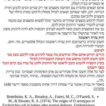
או נשארים בבית המלון.
אתם יוצאים מהבית עם חמישה מוצצים אך רק שניים זוכים להגיע חזרה
הביתה. לכן, לפני שאתם יוצאים לטיול מומלץ לרכוש כמות גדולה של
מוצצים ולהביאם עמכם.
תוכלו לרכוש מוצצים שזוהרים בחושך שקל למצוא ומוצצים עם מכסה
שניתן להסיר כאשר התינוק זקוק להם.
גם את המוצצים חשוב מאד לחטא לעתים תכופות ולא לתת לתינוק מוצץ
מיד לאחר שהושלך על הרצפה או השטיח.
תיק עזרה ראשונה
חשוב שיהיה ברשותכם תיק עזרה ראשונה הכולל פלסטרים, מד- חום,
תכשיר להורדת חום.
לסיכום
הורים יקרים אתם אלה שיודעים מה עשוי להרגיע את ילדכם בזמן בכי
ולכן חשוב להכין מראש את רשימת ההצטיידות לטיול
בקיץ הקפידו לחבוש כוכב לראשו של התינוק ולהגן על עורו עם קרם הגנה
מפני השמש
לצד כל אלה חשבו אילו אביזרים גם אתן האימהות תצטרכו כגון כריות
הנקה, חזיות הנקה או משחה להרגעת הפטמה. ,שתיה ,חטיף אנרגטי
,וכו,,,
מאמר זה נבדק ואושר ע"י שמחה דרור אחות מוסמכת מספר רישוי 1440
מקורות
Bettelheim, K. A., Breadon, A., Faiers, M. C., O'Farrell, S.
M., & Shooter, R. A. (1974). The origin of O serotypes of
Escherichia coli in babies after normal delivery.
Epidemiology