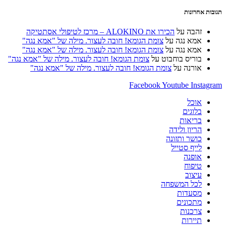
להגיב
להגיב
(אופציונלי)
תגובות אחרונות
זהבה
על
הכירו את ALOKINO – מרכז לטיפולי אסתטיקה
אמא נגה
על
צומת הגומא! חובה לעצור. מילה של "אמא נגה"
אמא נגה
על
צומת הגומא! חובה לעצור. מילה של "אמא נגה"
בוריס בוחבוט
על
צומת הגומא! חובה לעצור. מילה של "אמא נגה"
אורנה
על
צומת הגומא! חובה לעצור. מילה של "אמא נגה"
Facebook
Youtube
Instagram
אוכל
בלוגים
בריאות
הריון ולידה
כושר ותזונה
לייף סטייל
אופנה
טיפוח
עיצוב
לכל המשפחה
מסעדות
מתכונים
צרכנות
תיירות