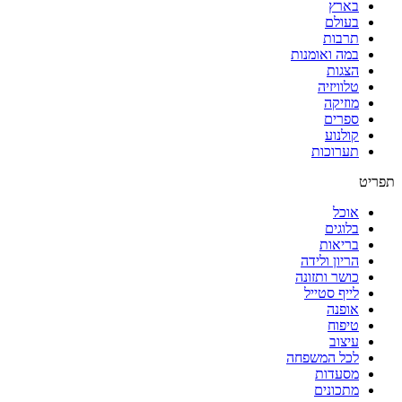
בארץ
בעולם
תרבות
במה ואומנות
הצגות
טלוויזיה
מוזיקה
ספרים
קולנוע
תערוכות
תפריט
אוכל
בלוגים
בריאות
הריון ולידה
כושר ותזונה
לייף סטייל
אופנה
טיפוח
עיצוב
לכל המשפחה
מסעדות
מתכונים