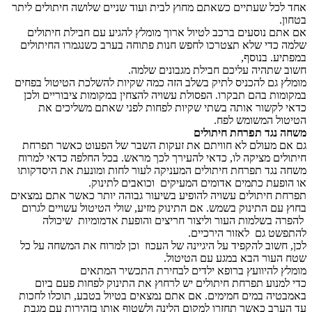
אחד לכל שעתיים כשאתם מחוץ לבית ועוד שניים שלושה חיתולים ליתר
בטחון.
אם אתם נוסעים ברכב לטיול ארוך מומלץ להגיע עם חבילת חיתולים
שלמה כדי שלא תצטרכו לחפש חנות פתוחה בערב כשנגמרו החיתולים
במפתיע. בנוסף,
חשוב שתהיה עליכם חבילת מגבונים שלמה.
מומלץ גם להכניס לתיק בשלב הזה כמה שקיות להשלכת הטיטול בפחים
במקומות בהם תבקרו. הפסולת עשויה להצחין במקומות ציבוריים ולכן
כדאי לקשור אותה בשתי שקיות לפחות לפני שאתם משליכים את
הטיטול המשומש לפח.
משחה נגד תפרחת חיתולים
גם אם מעולם לא חוויתם את זעקות השבר של הפעוט כאשר תפרחת
חיתולים מציקה לו, כדאי להעירך לכך מראש. בכל החלפה כדאי למרוח
משחה נגד תפרחת חיתולים המעניקה לעור לחות ומונעת את היסדקותו
או הופעת כתמים אדומים המעיקים וכואבים לתינוק.
תפרחת חיתולים עשויה להופיע בשיעור גבוהה יותר כאשר אתם נמצאים
בחוץ עם התינוק בשמש. אם התינוק מזיע, שולי הטיטול עשויים לגרום
להפרה בשלמות העור וליצור חריצים והופעת אדמומיות שיכולה
להתפשט גם לאזור הירכיים.
לכן, חשוב להקפיד על היגיינה של העכוז וכן למרוח את המשחה על כל
שטח העור הבא במגע עם הטיטול.
מומלץ להיוועץ ברופא ילדים לבחירת התכשיר המתאים
כדי למנוע תפרחת חיתולים יש לרחוץ את התינוק לפחות פעם ביום
באמבטיה במים חמימים. אם אתם נמצאים בטיול בטבע, תוכלו לחכות
עד הערב כאשר תחזרו למקום הלינה ולשטוף אותו בזהירות עם מגבת