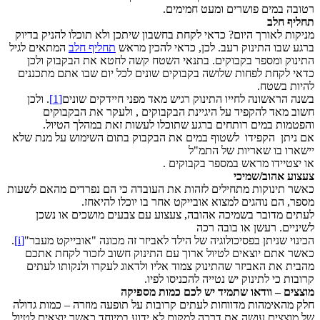
רטובה במים פושרים ומעט חמימים.
תחליף חלב
מניקות לאורך היום? כדאי לקחת בחשבון שיתכן ולא תוכלו להניק בדיוק
ברגע שבו התינוק רעב. לכן, כדאי להכין מראש
תחליף חלב
המתאים לגיל
התינוק ומספר בקבוקים. בתנאי השטח קשה לחטא את הבקבוק ולכן
כדאי לקחת לפחות שלושה בקבוקים שונים לכל יום שבו אתם מתכננים
להיות בשטח.
בשנה הראשונה לחייו התינוק רגיש מאד מפני חיידקים שונים
[1]
. ולכן
חשוב מאד להקפיד על היגיינת הבקבוקים , ולעקר את הבקבוקים
והפטמות במים רותחים ברגע שתוכלו לעשות זאת במהלך הטיול.
אם ניתן הקפידו לשטוף במים את הבקבוק בתום השימוש על מנת שלא
יישארו בו שאריות של התמ"ל
או יצטיידו מראש במספר בקבוקים .
צעצוע אהוב/שמיכי
כאשר תינוקות מתחילים לזהות את העובדה כי הם נפרדים מהאם לשעות
מספר, הם נוהגים למצוא אובייקט אחר בו יוכלו להיאחז.
לעתים מדובר בשמיכה אהובה, צעצוע עם צבעים מושכים או נשכן
לשיניים. רעשן או בובה רכה
הכינוי שניתן בפסיכולוגיה של הילד לאביזר זה מכונה "אובייקט מעבר"
[i]
.
כאשר אתם יוצאים לטיול ארוך עם התינוק חשוב לזכור לקחת אתכם
מהבית את האביזר שהתינוק צמוד אליו ולדאוג לעקרו ולנקותו לעתים
קרובות כי לתינוק יש נטייה להכניסו לפיו.
מוצצים – וודאו שתמיד יש לכם כמות מספיקה
חלק מהאימהות מדווחות לעתים קרובות על תופעה מוזרה – כמות גדולה
של מוצצים עושה את דרכה למקום לא ידוע במיוחד כאשר יוצאים לטיול