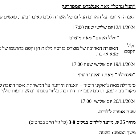
"הנזל וגרטל" מאת אנגלברט הומפרדינק
האגדה הידועה על האחים הנזל וגרטל אשר הולכים לאיבוד ביער, פוגשים
12/11/2024יום שלישי שעה 17:00
"חליל הקסם" מאת מוצרט
חליל
האופרה האהובה של מוצרט בגרסה מלאת חן וקסם בתרגומו של אהו
הקסם
ימצא אהבה.
19/11/2024 יום שלישי שעה 17:00
"
סינדרלה
" מאת ג'ואקינו רוסיני
סינדרלה מאת ג'ואקינו רוסיני – האגדה הידועה על המשרתת אשר הופכת לנ
מקורי ניב הופמן, תרגום לעברית: דוד זבה. בליווי פסנתר ובהשתתפות סולני
26/11/2024 יום שלישי 17:00
שעת אופרה לילדים-
מחיר 35 ₪, מיועד לילדים בגילים 3-8
(כל גיל חייב בכרטיס)
משך המופע: כשעה