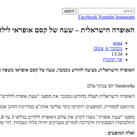
Skip
to
חיפוש
content
Facebook
Youtube
Instagram
האופרה הישראלית – שעה של קסם אופראי לילד
noga
נובמבר 6, 2024
13:34
אין תגובות
האופרה הישראלית, מציעה לחודש נובמבר, שעה של קסם אופראי בשפה העב
Sinderella יוסי צבקר-צלם
האופרה הישראלית תעלה בחודש נובמבר את מופעי "שעת אופרה לילדים"
בהתאם למסורת, המופעים יתקיימו בימי שלישי אחה"צ במדרגות הזהב אכס
מ
התלבושות הססגוניות והקירבה לזמרים מעניקים חוויה בלתי נשכחת. דור 
ואלה המופעים
: