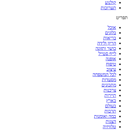
קולנוע
תערוכות
תפריט
אוכל
בלוגים
בריאות
הריון ולידה
כושר ותזונה
לייף סטייל
אופנה
טיפוח
עיצוב
לכל המשפחה
מסעדות
מתכונים
צרכנות
תיירות
בארץ
בעולם
תרבות
במה ואומנות
הצגות
טלוויזיה