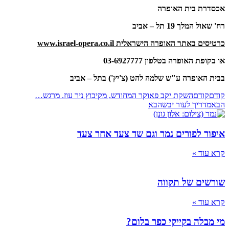
אכסדרת בית האופרה
רח' שאול המלך 19 תל – אביב
כרטיסים באתר האופרה הישראלית
www.israel-opera.co.il
או בקופת האופרה בטלפון 03-6927777
בבית האופרה ע"ש שלמה להט (צ'יץ') בתל – אביב
קודם
קודם
השקת יקב פאוקר המחודש, מקיבוץ ניר עוז. מרגש…
הבא
מדריך לעור יבש
הבא
איפור לפורים נמר וגם שד צעד אחר צעד
קרא עוד »
שורשים של תקווה
קרא עוד »
מי מבלה בקייקי כפר בלום?