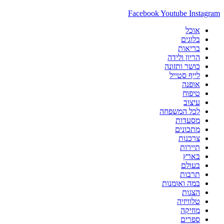
Facebook
Youtube
Instagram
אוכל
בלוגים
בריאות
הריון ולידה
כושר ותזונה
לייף סטייל
אופנה
טיפוח
עיצוב
לכל המשפחה
מסעדות
מתכונים
צרכנות
תיירות
בארץ
בעולם
תרבות
במה ואומנות
הצגות
טלוויזיה
מוזיקה
ספרים