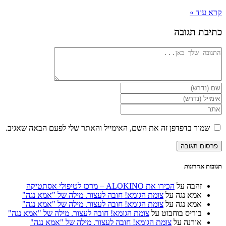
קרא עוד »
כתיבת תגובה
להגיב
הזן
את
הזן
השם
את
הזן
שלך
כתובת
את
או
דואר
כתובת
שמור בדפדפן זה את השם, האימייל והאתר שלי לפעם הבאה שאגיב.
שם
האלקטרוני
אתר
משתמש
שלך
האינטרנט
כדי
כדי
שלך
להגיב
להגיב
(אופציונלי)
תגובות אחרונות
זהבה
על
הכירו את ALOKINO – מרכז לטיפולי אסתטיקה
אמא נגה
על
צומת הגומא! חובה לעצור. מילה של "אמא נגה"
אמא נגה
על
צומת הגומא! חובה לעצור. מילה של "אמא נגה"
בוריס בוחבוט
על
צומת הגומא! חובה לעצור. מילה של "אמא נגה"
אורנה
על
צומת הגומא! חובה לעצור. מילה של "אמא נגה"