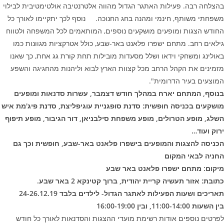
בהצלחה רבה. פעילות האתגר הגדול מהווה אלטרנטיבה אולטימטיבית לבילוי
משפחתי משותף, חינמי ומהנה בחג החנוכה. נוסף לכך יתקיימו לאורך כל
החודש הצגות ומופעים מושקעים נוספים, המותאמים לכל המשפחה ולטווח
גילאים רחב. מתחם ישפרו פלאנט באר-שבע, כולל אטרקציות מגוונות כמו
באולינג ומשחקי וידאו ושלל מסעדות מובילות תחת קורת גג אחת, כך שאנו
מזמינים את הקהל הרחב מכל קצוות הארץ לבוא וליהנות מהחגיגה והשפע
המוצעים בעיר הדרומית".
בנוסף, המתחם יארח במהלך חודש דצמבר, עשרות סדנאות ומופעים
מושקעים בכניסה חופשית: סדנת סופגניית עוגיפליצת, סדנת פיג'מת איש
השלג, מופע הטרולים, מופע משפחת סילבניאן, דור הגיבור, מופע תיפוף
ירוק ועוד…
הכניסה להצגות והמופעים בישפרו פלאנט באר-שבע, חופשית וכך גם
החניה לבאי המקום
מיקום: מתחם ישפרו פלאנט באר שבע
כתובת: אזור תעשיה קריית יהודית, ברוך קטינקא 2 באר שבע.
תאריכים ושעות הפעילות לאתגר הגדול- לילדים בלבד 24-26.12.19
בין השעות 11:00-14:00, ובין 16:00-19:00
לפרטים נוספים אודות רשימת מועדי ההצגות והסדנאות לאורך כל חודש