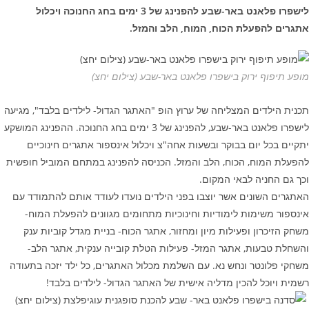
לישפרו פלאנט באר-שבע להפנינג של 3 ימים בחג החנוכה ויכלול
אתגרים להפעלת הכוח, המוח, הלב והמזל.
מופע תיפוף ירוק בישפרו פלאנט באר-שבע (צילום יחצ)
תכנית הילדים המצליחה של ערוץ הופ "האתגר הגדול- לילדים בלבד", מגיעה
לישפרו פלאנט באר-שבע, להפנינג של 3 ימים בחג החנוכה. ההפנינג המושקע
יתקיים בכל יום בבוקר ובשעות אחה"צ ויכלול אינספור אתגרים חינוכיים
להפעלת המוח, הכוח, הלב והמזל. הכניסה להפנינג במתחם המוביל חופשית
וכך גם החניה לבאי המקום.
האתגרים השונים אשר יוצבו בפני הילדים נועדו לעודד אותם להתמודד עם
אינספור משימות לימודיות וחינוכיות מתחומים מגוונים להפעלת המוח-
משחק הזיכרון ופעילות מיון ומחזור, אתגר הכוח- בניית מגדל קוביות ענק
והשחלת טבעות, אתגר המזל- פעילות הטלת קובייה ענקית, אתגר הלב-
משחקי פלונטר ונחש נא. עם השלמת מכלול האתגרים, כל ילד יזכה בתעודה
רשמית ויוכל להכין מדליה אישית של האתגר הגדול- לילדים בלבד!