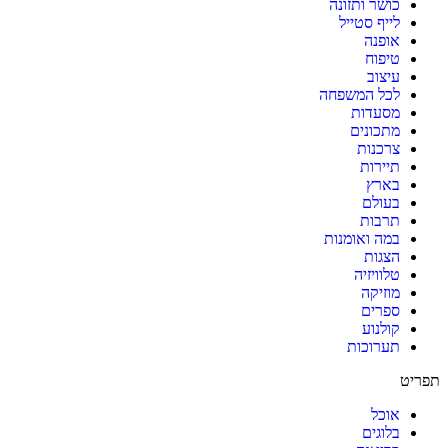
כושר ותזונה
לייף סטייל
אופנה
טיפוח
עיצוב
לכל המשפחה
מסעדות
מתכונים
צרכנות
תיירות
בארץ
בעולם
תרבות
במה ואומנות
הצגות
טלוויזיה
מוזיקה
ספרים
קולנוע
תערוכות
תפריט
אוכל
בלוגים