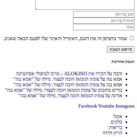
הזן
את
הזן
השם
את
הזן
שלך
כתובת
את
או
דואר
כתובת
שמור בדפדפן זה את השם, האימייל והאתר שלי לפעם הבאה שאגיב.
שם
האלקטרוני
אתר
משתמש
שלך
האינטרנט
כדי
כדי
שלך
להגיב
להגיב
(אופציונלי)
תגובות אחרונות
זהבה
על
הכירו את ALOKINO – מרכז לטיפולי אסתטיקה
אמא נגה
על
צומת הגומא! חובה לעצור. מילה של "אמא נגה"
אמא נגה
על
צומת הגומא! חובה לעצור. מילה של "אמא נגה"
בוריס בוחבוט
על
צומת הגומא! חובה לעצור. מילה של "אמא נגה"
אורנה
על
צומת הגומא! חובה לעצור. מילה של "אמא נגה"
Facebook
Youtube
Instagram
אוכל
בלוגים
בריאות
הריון ולידה