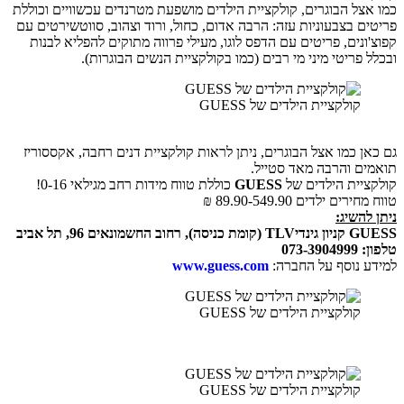
כמו אצל הבוגרים, קולקציית הילדים מושפעת מטרנדים עכשוויים וכוללת
פריטים בצבעוניות עזה: הרבה אדום, כחול, ורוד וצהוב, סווטשירטים עם
קפוצ'ונים, פריטים עם הדפס לוגו, מעילי פרווה מתוקים להפליא לבנות
ובכלל פריטי מיני מי רבים (כמו בקולקציית הנשים הבוגרות).
קולקציית הילדים של GUESS
גם כאן כמו אצל הבוגרים, ניתן לראות קולקציית דנים רחבה, אקססוריז
תואמים והרבה מאד סטייל.
קולקציית הילדים של
GUESS
כוללת טווח מידות רחב מגילאי 0-16!
טווח מחירים ילדים 89.90-549.90 ₪
ניתן להשיג:
GUESS
קניון גינדי
TLV
(קומת כניסה), רחוב החשמונאים 96, תל אביב
טלפון: 073-3904999
למידע נוסף על החברה:
www.guess.com
קולקציית הילדים של GUESS
קולקציית הילדים של GUESS