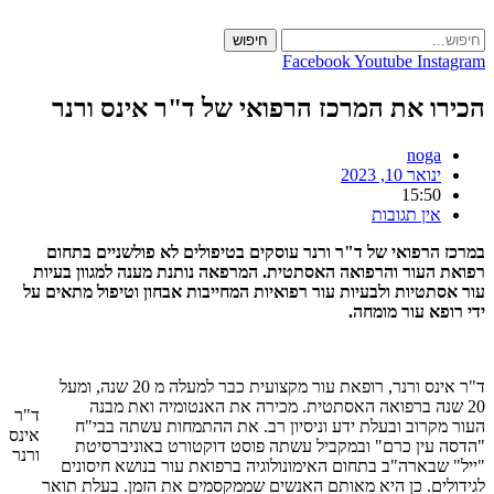
Skip
to
חיפוש
content
Facebook
Youtube
Instagram
הכירו את המרכז הרפואי של ד"ר אינס ורנר
noga
ינואר 10, 2023
15:50
אין תגובות
במרכז הרפואי של ד"ר ורנר עוסקים בטיפולים לא פולשניים בתחום
רפואת העור והרפואה האסתטית. המרפאה נותנת מענה למגוון בעיות
עור אסתטיות ולבעיות עור רפואיות המחייבות אבחון וטיפול מתאים על
ידי רופא עור מומחה.
ד"ר אינס ורנר, רופאת עור מקצועית כבר למעלה מ 20 שנה, ומעל
20 שנה ברפואה האסתטית. מכירה את האנטומיה ואת מבנה
ד"ר
העור מקרוב ובעלת ידע וניסיון רב. את ההתמחות עשתה בבי"ח
אינס
"הדסה עין כרם" ובמקביל עשתה פוסט דוקטורט באוניברסיטת
ורנר
"ייל" שבארה"ב בתחום האימונולוגיה ברפואת עור בנושא חיסונים
לגידולים. כן היא מאותם האנשים שממקסמים את הזמן. בעלת תואר