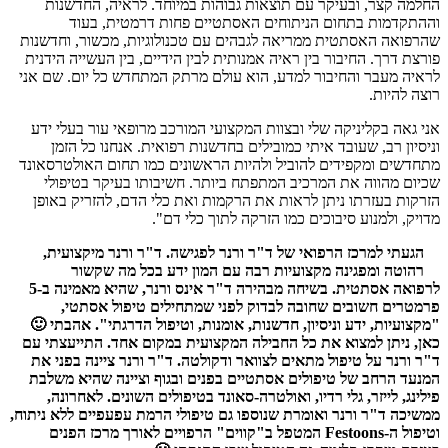
החלמה קצר, ובעיקר עם תוצאות גבוהות במיוחד. לראיה, החדשנות
וההתקדמות בתחום הניתוחים האסתטיים פחות דרמטית, בעוד
שהרפואה האסתטית ממריאה לגבהים עם טכנולוגיות, מכשור, וחדשנות
פורצת דרך. החיבור בין ראיה אמנותית לבין הידיים, בין העשייה הידנית
לראיה מעבר והחיבור למדע, הוא עולם מרתק המתחדש כל יום. שם אני
רוצה להיות.
אני גאה בקליניקה שלי ובצוות המקצועי המורכב מרופאי עור בעלי ידע
וניסיון רב, שעובד איתי כמובילים בחדשנות רפואית. אנחנו כל הזמן
מתחדשים ומקפידים להוביל ולהיות הראשונים כמו תחום האולטרסאונד
שכיום מהווה את המרכיב המתפתח ביותר. חשיבותו בעיקר בטיפולי
הזרקות בעזרתו ניתן לראות את הרקמות ואת כלי הדם, להזריק באופן
מדויק, ולמנוע סיבוכים כמו הזרקה לתוך כלי דם".
הגעתי למרכז הרפואי של ד"ר ורנר לפגישה. ד"ר ורנר מיקצועית,
רהוטה ומפגינה מקצועיות רבה עם המון ידע בכל מה שקשור
לרפואה אסתטית. בשיחה מבהירה ד"ר אינס ורנר, שהיא מאמינה ב-5
פרמטרים חשובים שחובה לבדוק לפני שמתחילים טיפול אסתטי,
"מקצועיות, ידע וניסיון, חדשנות, אומנות, וטיפול הדרגתי". אהבתי 🙂
כאן, ניתן למצוא את כל החבילה המקצועית במקום אחד. התייעצתי עם
ד"ר ורנר על טיפול מתאים לצוואר ודקולטה. ד"ר ורנר ציינה בפני את
המנעד הרחב של טיפולים אסתטיים בפנים ובגוף וציינה שהיא משלבת
פילינג, לייזר, גלי רדיו, ואולטרה-סאונד בטיפולים השונים. לאחרונה,
ממשיכה ד"ר ורנר ואומרת שנוספו גם טיפולי הרמת עפעפיים ללא ניתוח,
וטיפול ה-Festoons המטפל ב"קווים" הרפויים לאורך מרכז הפנים