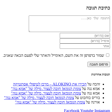
כתיבת תגובה
להגיב
הזן
את
הזן
השם
את
הזן
שלך
כתובת
את
או
דואר
כתובת
שמור בדפדפן זה את השם, האימייל והאתר שלי לפעם הבאה שאגיב.
שם
האלקטרוני
אתר
משתמש
שלך
האינטרנט
כדי
כדי
שלך
להגיב
להגיב
(אופציונלי)
תגובות אחרונות
זהבה
על
הכירו את ALOKINO – מרכז לטיפולי אסתטיקה
אמא נגה
על
צומת הגומא! חובה לעצור. מילה של "אמא נגה"
אמא נגה
על
צומת הגומא! חובה לעצור. מילה של "אמא נגה"
בוריס בוחבוט
על
צומת הגומא! חובה לעצור. מילה של "אמא נגה"
אורנה
על
צומת הגומא! חובה לעצור. מילה של "אמא נגה"
Facebook
Youtube
Instagram