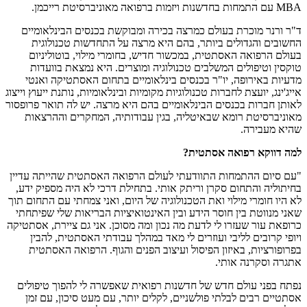
MBA עם התמחות בחדשנות ויזמות ברפואה מאוניברסיטת רייכמן.
ד"ר ורנר מוכרת בעולם כמרצה בכירה ומבוקשת בכנסים הבינלאומיים
החשובים והגדולים ביותר, בהם היא מרצה על התחדשות טכנולוגית
בעולם הרפואה האסתטית, במכשור חדיש, בחומרי מילוי, בוטוליניום
טוקסין וטיפולים המשלבים טכנולוגיה ומוצרים. היא נמצאת בוועדות
מדעיות באירופה, יו"ר בכנסים בינלאומיים בתחום האסתטיקה ואנטי
אייג'ינג, יועצת לחברות טכנולוגיות מקומיות ובינלאומיות, נותנת ייעוץ וייצוג
לאותן חברות בכנסים הבינלאומיים בהם היא מרצה. יש לה תואר פרופסור
מאוניברסיטת רומא שבאיטליה, בגין עבודותיה, המחקרים וההרצאות
שהיא מעבירה.
למה דווקא רפואה אסתטית?
"עם סיום ההתמחות התוודעתי לעולם הרפואה האסתטית שהייתה עדיין
בחיתוליה והתחום סקרן וריתק אותי. בתחילת דרכי לא היה מספיק ידע,
לא היו חומרי מילוי ואת הטכנולוגיה של היום, ואני צמחתי עם התחום תוך
שאני מנווטת בין חוסר הידע ובין האינטואיציות הבריאות שלי שפיתחתי
כרופאת עור שעזרו לי לדעת מה נכון ומה מסוכן. אני גם ציירת, אסתטיקה
ויופי קרובים לליבי ועוזרים לי מאד במהלך עבודתי האסתטית, להבין
בפרופורציות, באיזון הפיסול ועיצוב הפנים והגוף. הרפואה האסתטית
אתגרה וסקרנה אותי.
נפתח בפני עולם חדש של חדשנות רפואית שאפשרה לי להפוך טיפולים
אסתטיים רבים לבלתי פולשניים, לקלים יותר, עם מעט סיכון, עם זמן