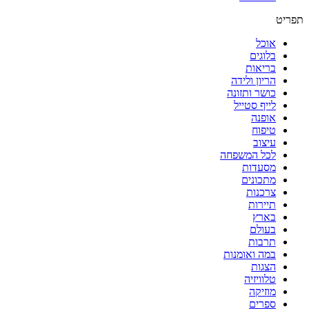
תפריט
אוכל
בלוגים
בריאות
הריון ולידה
כושר ותזונה
לייף סטייל
אופנה
טיפוח
עיצוב
לכל המשפחה
מסעדות
מתכונים
צרכנות
תיירות
בארץ
בעולם
תרבות
במה ואומנות
הצגות
טלוויזיה
מוזיקה
ספרים