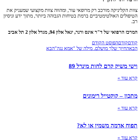
צוות הקליניקה מורכב רק מרופאי עור, ומהווה צוות מקצועי שמעניק את
הטיפולים האולטימטיביים ברמת בטיחות הגבוהה ביותר, מתוך ידע וניסיון
רב.
המרכז הרפואי של ד"ר אינס ורנר, יגאל אלון 94, מגדל אלון 2 תל אביב
קודם
קודם
הפוסט הקודם
הבא
החיוך שלך מושלם. מילה של "אמא נגה"
הבא
וישי משיק קרם לחות מינרל 89
קרא עוד »
מתכון – קוקטייל רימונים
קרא עוד »
תפוח אדמה משמין או לא?
קרא עוד »