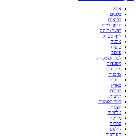
אוכל
בלוגים
בריאות
הריון ולידה
כושר ותזונה
לייף סטייל
אופנה
טיפוח
עיצוב
לכל המשפחה
מסעדות
מתכונים
צרכנות
תיירות
בארץ
בעולם
תרבות
במה ואומנות
הצגות
טלוויזיה
מוזיקה
ספרים
קולנוע
תערוכות