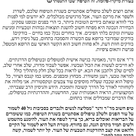
בעזרת מיקרו-פל
זמה. זה הטיפול שבו התנסתי 🙂
אתם רוצים לשלב טיפולים אסתטיים בשגרת הטיפוח שלכם, לשדרג
ולשפר את מרקם העור, אבל מרגישים מבולבלים. לא יודעים למי לפנות
כדי לוודא שאתם בידיים הטובות ביותר, כי הרי בפנים ובגופנו עסקינן.
הבחירה הנכונה היא מפתח חשוב להשגת תוצאות גבוהות וטבעיות ומניעת
טעויות ונזקים בלתי הפיכים. איך בוחרים נכון? כמו בחיים – בודקים!
בודקים שמדובר ברופא עם הכשרה והסמכה בתחום, בעל ניסיון וידע,
בודקים חוות דעת, ולא פחות חשוב הוא הקשר האישי עם הרופא המטפל,
פגישת ותאום ציפיות.
ד"ר אינס ורנר, מאמינה בגישה אישית למטופלים ובטיפולים הדרגתיים.
לא חייבים לעשות את הכול ועכשיו. אפשר לעבוד מדורג, שלב אחרי שלב,
לסיים שלב ולתכנן את הבא. יש לראות בכל שלב חלק מתהליך כולל
למראה טבעי, רענן ומשודרג. מבחוץ ומבפנים. ממש כמו קנבס הציור, כל
טיפול הוא שכבה שעליה מוסיפים עוד צבעים וטקסטורות. אני מלווה את
לקוחותיי לאורך כל הדרך קשובה ותומכת. הידע והניסיון הרב שצברתי,
המקצועיות, הראיה האמנותית שבי, החדשנות, וההדרגתיות בטיפולים,
אלו הדברים שמבדלים אותי בתחום.
טיפ חשוב מד"ר ורנר "ממליצה לנשים ולגברים בסביבות גיל 40 לשמור
על עור הפנים ולשלב טיפולים אסתטיים בשגרת הטיפוח. כמו ששומרים
על הבריאות ואוכלים בריא, כך צריך לטפח את העור, להימנע מהשמש
ולשים תמיד מקדם הגנה, גם בחורף. מטרת העל היא לשמור על הקיים
ולהאט את קצב ההזדקנות הטבעית של העור. קל יותר לשמור, קשה
הרבה יותר לתקן".