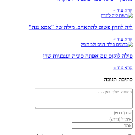
קרא עוד »
ליה לונדון פשוט להתאהב. מילה של "אמא נגה"
קרא עוד »
פילה לוקוס עם אפונה סינית ועגבניות שרי
קרא עוד »
כתיבת תגובה
להגיב
הזן
את
הזן
השם
את
הזן
שלך
כתובת
את
או
דואר