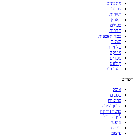
מתכונים
צרכנות
תיירות
בארץ
בעולם
תרבות
במה ואומנות
הצגות
טלוויזיה
מוזיקה
ספרים
קולנוע
תערוכות
תפריט
אוכל
בלוגים
בריאות
הריון ולידה
כושר ותזונה
לייף סטייל
אופנה
טיפוח
עיצוב