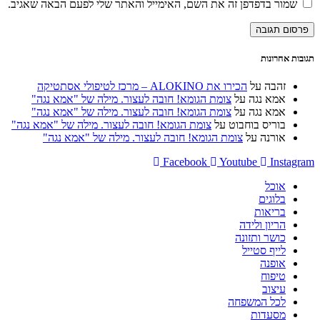
כתובת
שמור בדפדפן זה את השם, האימייל והאתר שלי לפעם הבאה שאגיב.
שם
האלקטרוני
אתר
משתמש
שלך
האינטרנט
כדי
כדי
שלך
להגיב
להגיב
(אופציונלי)
תגובות אחרונות
זהבה
על
הכירו את ALOKINO – מרכז לטיפולי אסתטיקה
אמא נגה
על
צומת הגומא! חובה לעצור. מילה של "אמא נגה"
אמא נגה
על
צומת הגומא! חובה לעצור. מילה של "אמא נגה"
בוריס בוחבוט
על
צומת הגומא! חובה לעצור. מילה של "אמא נגה"
אורנה
על
צומת הגומא! חובה לעצור. מילה של "אמא נגה"
Facebook
Youtube
Instagram
אוכל
בלוגים
בריאות
הריון ולידה
כושר ותזונה
לייף סטייל
אופנה
טיפוח
עיצוב
לכל המשפחה
מסעדות