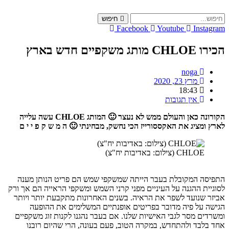
Skip
to
חיפוש
content
Facebook
Youtube
Instagram
הכירו CHLOE מותג משקפיים חדש בארץ
noga
מרץ 23, 2020
18:43
אין תגובות
הקורונה כאן והעולם ממש לא נעצר 🙂 המותג CHLOE עשה עלייה
לארץ ומציג את האקססורייז הכי נחשק, מבחינתי 🙂 ה מ ש ק פ י י ם
CHLOE (צילום: באדיבות יח"צ)
התפיסה המקובלת בעבר הייתה שמשקפי שמש הם פריט הנותן מענה
לסוגיית ההגנה על העיניים מפני קרני השמש ומשקפי הראייה הם אך ורק
אביזר שנועד לשפר את הראיה. בשנים האחרונות מתקבעת יותר ויותר
הגישה על פיה מדובר בפריטים אופנתיים המשלימים את ההופעה
ומשרדים מסר לגבי האישיות שלנו. אם בעבר נהגנו לקנות זוג משקפיים
אחד בלבד ולהתחדש, במקרה הטוב, פעם בעונה, הרי שהיום רובנו