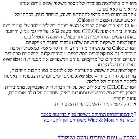
מחזיקים בקולקציה מכובדת של מספר משקפי שמש אותם אנחנו
מתאימים לאאוטפיט.
אחד המותגים בהם כדאי להתחדש השנה, במיוחד כעת, בפתחו של
האביב ועונת השמש הוא Chloe.
Chloe הוא בית אופנה הפריזאי הנשי ביותר. כשילוב מיוחד של קוטור ורוח
צעירה, בית האופנה CHLOE נוסד בשנת 1952 על ידי גבי אגיון, הידועה
כאחת הנשים המתוחכמות ביותר בעולם האופנה והסטייל בזכות
הקולקציות השיקיות והנשיות שלה ואביזרי החובה האייקוניים.
המותג Chloe מייצג נשיות, מודרניות, חן וחוסר מאמץ כמאפייני הליבה
ומגדירים גם את קולקציית המשקפיים: מסגרות קלות, קישוטים מרהיבים
וניגודים הרמוניים של מרקמים וגוונים המשפרים את מסגרות ה over sizer
האייקוניות של המותג.
הקולקציה עושה שימוש בתערובת של אלמנטים כמו מתכות מוזהבות,
צורות עגולות, רטרו ו – over size, גוונים חמים ועדשות צבעוניות, נאמנות
לפלטת הצבעים של קלואה.
המותג CHLOE מיובא לישראל על ידי חברת דיוק אופטיקס, מהמובילות
בארץ בייבוא משקפי שמש ומסגרות ראיה, שחרטה על דגלה אופנתיות,
נוחות ויוקרה.
את הקולקציה ניתן להשיג בחנויות המובחרות.
קודם
קודם
תיק התיקים משיקה סניף בדיזנגוף סנטר
הבא
חינאווי Wine & More משלוחים און ליין
הבא
מתכון – עוגת שמרים גבינה ושוקולד