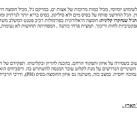
לשימוש יומיומי, מכיל כמות מרוכזת של אצות ים, במרקם ג'ל, מכיל חומצה היא
הג'ל החדשני פותח על בסיס מים ולא סיליקון, בסיס בריא יותר לנרתיק ומ
הג'ל שנחקרו קלינית:
חומצה היאלורונית בפורמולות רכיב פטנט המשלב משקלי
טיביות לחות וריכוך. תמצית פרחי כותנה , המפחיתה תחושות לא נעימות, מ
וב בשמירה על איזון ותפקוד הרחם, בהכנה להריון ובקליטתו. תפקידם של הח
 השינויים הנדרשים על מנת לקלוט עובר המנסה להשתרש בה. דיסביוזיס הוא
 איזון החומצה-בסיס (PH), ודרכי הרבייה נהיות חשופות יותר לזיהומים ולדלקות.
הארץ .