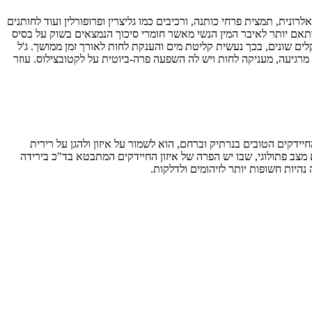
לרונית, תמצית פרחי כותנה, ורכיבים כמו גליצרין ופרופורלין ועוד לחותנים
ותאם יותר לאיבר המין הנשי מאשר חומרי סיכוך הנמצאים בשוק על בסיס
ם שונים, בכך נעשית קליטת מים והענקת לחות לאורך זמן ממושך. ג'ל
רגיעה, מעניקה לחות ויש לה השפעה פרה-ביוטית על לקטובצילוס. עוזר
יידקים הטובים בנרתיק וברחם, הוא לשמור על איזון ולהגן על רירית
 מצב פתולוגי, שבו יש הפרה של איזון החיידקים המתבטא בד"כ בירידה