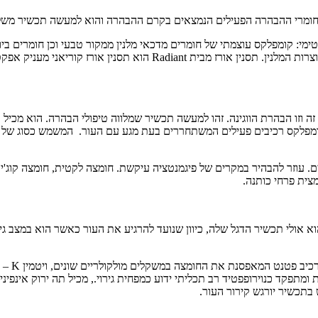
 חומרי ההבהרה הפעילים הנמצאים בקרם ההבהרה והוא למעשה תכשיר משלים
בתוך ליפוזום. מבהיר Natriance – תמצית טבעית המעכבת ביעילות את היווצר
זה וזו הבהרת הווגינה. זהו למעשה תכשיר שמלווה טיפולי הבהרה. הוא מכיל
 בתוכו קומפלקס רכיבים פעילים המשתחררים בעת מגע עם העור. המשמש כס
ולי תכשיר הדגל שלה, כיוון שנועד להרגיע את העור כאשר הוא במצב גירוי, 
התכשיר
 ומתפקד כנוירופפטיד רב תכליתי ידוע כמפחית גירוי., מכיל תה ירוק אינפ
 בתכשיר יורגש קירור העור.