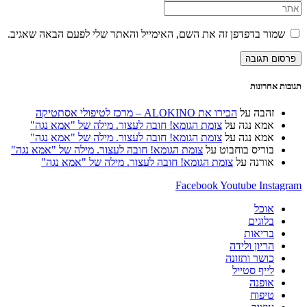
השם
את
הזן
שלך
כתובת
את
או
דואר
כתובת
שמור בדפדפן זה את השם, האימייל והאתר שלי לפעם הבאה שאגיב.
שם
האלקטרוני
אתר
משתמש
שלך
האינטרנט
כדי
כדי
שלך
להגיב
להגיב
(אופציונלי)
תגובות אחרונות
זהבה
על
הכירו את ALOKINO – מרכז לטיפולי אסתטיקה
אמא נגה
על
צומת הגומא! חובה לעצור. מילה של "אמא נגה"
אמא נגה
על
צומת הגומא! חובה לעצור. מילה של "אמא נגה"
בוריס בוחבוט
על
צומת הגומא! חובה לעצור. מילה של "אמא נגה"
אורנה
על
צומת הגומא! חובה לעצור. מילה של "אמא נגה"
Facebook
Youtube
Instagram
אוכל
בלוגים
בריאות
הריון ולידה
כושר ותזונה
לייף סטייל
אופנה
טיפוח