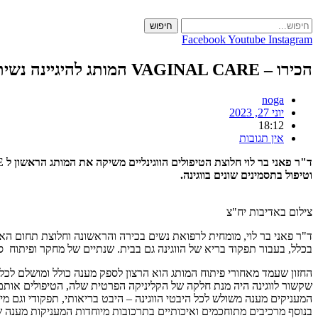
Skip
to
חיפוש
content
Facebook
Youtube
Instagram
הכירו – VAGINAL CARE המותג להיגיינה נשית
noga
יוני 27, 2023
18:12
אין תגובות
וטיפול בתסמינים שונים בווגינה.
צילום באדיבות יח"צ
ד"ר פאני בר לוי, מומחית לרפואת נשים בכירה והראשונה וחלוצת תחום הא
בכלל, בעבור תפקוד בריא של הווגינה גם בבית. שנתיים של מחקר ופיתוח סד
החזון שעמד מאחורי פיתוח המותג הוא הרצון לספק מענה כולל ומושלם לכל
שקשור לווגינה היה מנת חלקה של הקליניקה הפרטית שלה, הטיפולים אותם 
המעניקים מענה משולש לכל היבטי הווגינה – היבט בריאותי, תפקודי וגם מ