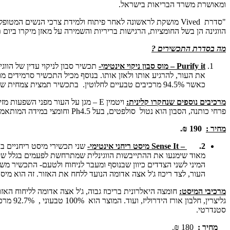
ומאושרת משרד הבריאות בישראל.
"סדרת Vived מושקת לראשונה לאחר פיתוח ולמידת צרכי הנשים
הווגינה הן בשל החומציות, הרגישות בריריות והשמירה על מאזן מיקרו ביום ת
מה בסדרת התכשירים
?
Purify it
– מוס סבון ניקוי אינטימי-
תכשיר סבון לניקוי עדין של הוו
כאשר 94.5% מרכיבים טבעיים לחלוטין. בתכשיר תמצית צמחית שפותחה במיוחד בצרפת, תמצית מיועדת לאזור האינטימי.
מרכיבים נוספים שנחקרו קלינית:
ויטמין E – מגן על העור מפני הש
פרחי כותנה, הסבון הוא נטול סולפטים, בעל Ph4.5 וחומצי במידה המותאמת לווגינה.
מחיר :
190 ₪.
2.
– Sense It
מיסט ריחני אינטימי-
שני תכשירי מיסט ריחניים בני
מאוד שימנעו את ההתייבשות הווגינלית שמתרחשת לפעמים בגלל שינוי
המיני לשני הצדדים כיוון שבנוסף ומעבר לניחוח ולטעם- התכשיר משמש 
העור, לצד ריכוז ג'ל אצה אדומה הנועד ללחח את האזור. זה הוא מיס
מרכיבי המיסט:
חומצה היאלרונית בריכוז גבוה, ג'ל אצה אדומה לליחוח האז
גליצרי
סטנדרטי.
מחיר :
180 ₪.