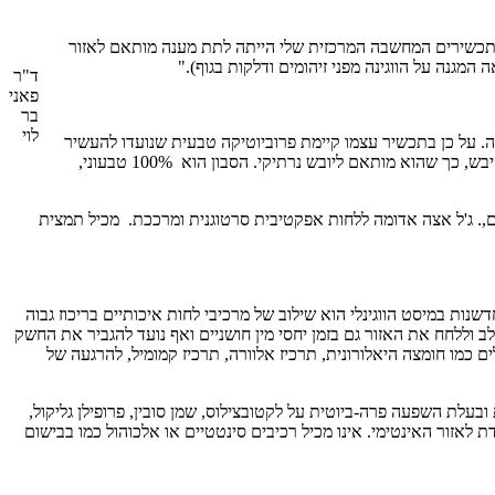
תחו התכשירים המחשבה המרכזית שלי הייתה לתת מענה מותאם לאזור
המגנה על הווגינה מפני זיהומים ודלקות בגוף)."
ד"ר
פאני
בר
לוי
נה. על כן בתכשיר עצמו קיימת פרוביוטיקה טבעית שנועדו להעשיר
את העור, להרגיע אותו ולאזן אותו. בנוסף מכיל התכשיר סרמידים מופקים מחלב אורז, לשיקום מחסום האפידרמיס בעור, ונועדו להזין את העור היבש, כך שהוא מותאם ליובש נרתיקי. הסבון הוא 100% טבעוני,
שיים,. ג'ל אצה אדומה ללחות אפקטיבית סרטוגנית ומרככת. מכיל תמצית
שנות במיסט הווגינלי הוא שילוב של מרכיבי לחות איכותיים בריכוז גבוה
 וללחח את האזור גם בזמן יחסי מין חושניים ואף נועד להגביר את החשק
לים כמו חומצה היאלורונית, תרכיז אלוורה, תרכיז קמומיל, להרגעה של
בעלת השפעה פרה-ביוטית על לקטובצילוס, שמן סובין, פרופילן גליקול,
תחה במיוחד בצרפת, תמצית מיועדת לאזור האינטימי. אינו מכיל רכיבים סינטטיים או אלכוהול כמו בבישום