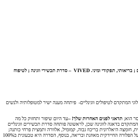
ד"ר פאני בר לוי חלוצת הטיפולים הווגינליים משיקה את המותג הראשון ל VAGINAL CARE – תכשירי פרימיום לטיפול וטיפוח הווגינה במגוון היבטים ; בריאותי, תפקודי ומיני. VIVED – סדרת תכשירי ווגינה ; לטיפוח
גי המתקדם לטיפולים ווגינליים- פיתחה מענה ישיר למטופלותיה ולנשים
סר הוא;
תדאגי לפנים האחרות שלך! –
עד היום שיפור ותחזוק כל מה
מתקדם בדאגה לווגינה שכן, לראשונה פותחה סדרת תכשירים ווגינליים
, חומצה היאלרונית בריכוז גבוה, קמומיל, אלוורה ותמצית פרחי כותנה;
בנוסף מרכיבים מתוחכמים ואיכותיים בתרכובות מיוחדות המעניקות מענה שלם לאזור האינטימי, ביניהם פרוביוטיקה ותמציות צמחים ייעודיות לשמירה על הפלורה החיידקית מאוזנת ובריאה, בנוסף, הסדרה היא טבעונית ב100%