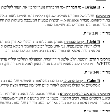
Bright It
– מי הבהרה –
מי ההבהרה נועדו להכין את העור לקליטת
מרכיבים:
טבעי ומהווה נוגד חמצון להגנה ושיקום העור.
מחיר :
210 ש"ח
.
Light It
– קרם הבהרה:
מעניק מענה לטרנד הווגינלי האחרון בתחום 
הילארונידז ופיגמנטציה. ננו -וויט מכיל רכיב ליפוזומלי הכולא
על פני העור. אלפא ארבוטין הוא גם רכיב מוכר בעולם ההבהרה.
מרכיבי הקרם:
WHITE – מרכיבי הלבנה עוצמתיים עם נוגדי חמצון לאפקט מבהיר חזק, תמצית פרחי כותנה.
מחיר :
340 ש"ח.
Calm It
– קרם הרגעה-
קרם ההרגעהלאזור האינטימי של הסדרה הוא א
אסתטיים או אפילו מותאם לאחרי קיום יחסי מין במידה וקצת שורף.
מרכיבי הקרם
אשר נחקרו קלינית:
ומונע דימומים בעור, רכיב הקלמין, כשמו כן הוא מרגיע את העור משמעותית
הצעיר. תמצית אלוורה בריכוז גבוה מאוד להרגעה מיידית של העור. בשימוש
מחיר :
280 ש"ח