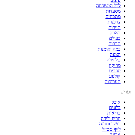
עיצוב
לכל המשפחה
מסעדות
מתכונים
צרכנות
תיירות
בארץ
בעולם
תרבות
במה ואומנות
הצגות
טלוויזיה
מוזיקה
ספרים
קולנוע
תערוכות
תפריט
אוכל
בלוגים
בריאות
הריון ולידה
כושר ותזונה
לייף סטייל
אופנה