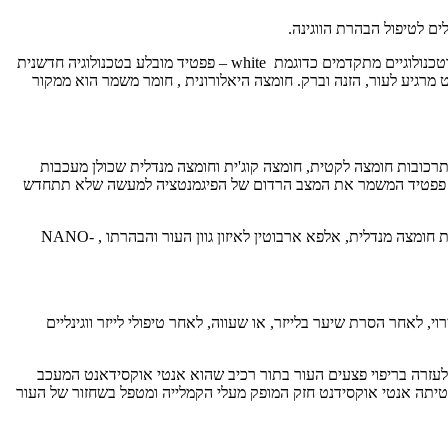
 לטיפול הבהרת הווגינה.
שילוב של חומרים פעילים שנחקרו קלינית ומתאימים לאזור האינטימי: קומפלקס עוצמתי של חומרים מדכאי מלנין ממקור טבעי וכן חומרים ביוטכנולוגיים מתקדמים כדוגמת white – פפטיד מובלע בטכנולוגיה חדשנית
ות המלנין. תסנין אורז מבית Radiant הוא תסנין אורז קוריאני מעניק אפקט מרגיע לעור, הזנה וברק. חומצה היאלורונית , חומר משמר הוא ממקור
 תרכובות חומצה לקטית, חומצה קוג'ית וחומצה מנדלית שכולן מעכבות
וג של פפטיד המשמר את המצב הרדום של הפיגמנטציה למעשה שלא תתחדש
חומצת חלב אלפא הידרוקסית המפעילה תהליכי קילוף עדינים. עוזר להבהיר במקרים של פיגמנטציה עיקשת. חומצה לקטית, חומצה קוג'ית חומצה מנדלית, אלפא ארבוטין לאיזון גוון העור והבהרתו , NANO-
לאחר הסרת שיער בלייזר, או שעווה, לאחר טיפולי לייזר ווגינליים
 מבוסס על חומצה היאלורנית ברכיב פטנט המאפסנת את החומצה במשקלים מולקולריים שונים, ויטמין K – לעזרה בריפוי פצעים העור בתור רכיב שהוא אנטי אוקסידאנט המעכב
יניטיתה אנטי אוקסידנט חזק המופק מעלי הקמלייה ומטפל בשחזור של העור