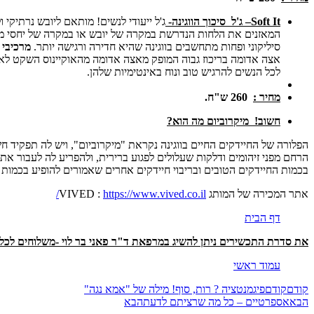
Soft It
– ג'ל סיכוך הווגינה-
ג'ל ייעודי לנשים! מותאם ליובש נרתיקי ו
המאזנים את הלחות הנדרשת במקרה של יובש או במקרה של יחסי מין. 
סיליקוני ופחות מתחשבים בווגינה שהיא חדירה ורגישה יותר.
מרכיבי 
אצה אדומה בריכוז גבוה המופק מאצה אדומה מהאוקיינוס השקט לאפק
לכל הנשים להרגיש טוב ונוח באינטימיות שלהן.
מחיר :
260 ש"ח.
חשוב! מיקרוביום מה הוא?
הפלורה של החיידקים החיים בווגינה נקראת "מיקרוביום", ויש לה תפקיד חש
הרחם מפני זיהומים ודלקות שעלולים לפגוע ברירית, ולהפריע לה לעבור את
בכמות החיידקים הטובים ובריבוי חיידקים אחרים שאמורים להופיע בכמות נמוכה יחסית. במצב כזה, משתנה גם
אתר המכירה של המותג VIVED :
https://www.vived.co.il/
דף הבית
את סדרת התכשירים ניתן להשיג במרפאת ד"ר פאני בר לוי -משלוחים לכל 
עמוד ראשי
קודם
קודם
פיגמנטציה ? רות, סוף! מילה של "אמא נגה"
הבא
אספרטיים – כל מה שרציתם לדעת
הבא