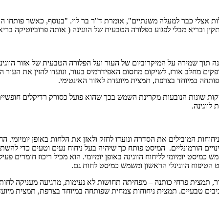
 המטופלות אצלי כבר למעלה משנתיים", אומרת ד"ר בר לוי. "בנוסף, כאשר פו
קין ובריא מבלי לפגוע בפלורה הטבעית של הווגינה ( אותה פרוביוטיקה בריאה 
גינה תוך שמירה על המיקרוביום של העור ועל הפלורה הטבעית של אזור הווגי
פעות מזיקות שונות הנובעות מקרינת השמש בכך שהוא פועל כסורק רדיקלים חופ
חוחות המובילים את הסדרה ונועדו לחזק ולאזן את הלחות באופן יומיומי. החד
ים הורמונליים. המיסט פותח כך שיהיה בעל ניחוח נעים וטעים כדי להשתלב
כמיסט יומיומי לליחוח הווגינה באופן יומיומי. הוא מכיל ריכוז חומרים פעי
ט הטיפוח הווגינלי הראשון ומשמש כמיסט לחות גם.
ור, תמצית פרחי כותנה – מפחיתה תחושות לא נעימות, מרגיעה מעניקה לחות ו
ן, חלבון אורז הידרוליז, ועוד. המוצר הוא 100% טבעוני , 92.7% מרכיבים טבעיים. תמצית ניחוחות צמחית שפו